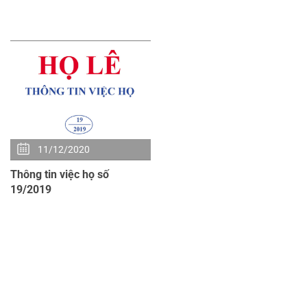
dòng họ Lê Quang xã Nghĩa
quý I/2021 HĐHL thành phố
Lộ, huyện Cát Hải. Đây là
vẫn duy trì lễ các triều vua tại
11/12/2020
Thông tin việc họ số
19/2019