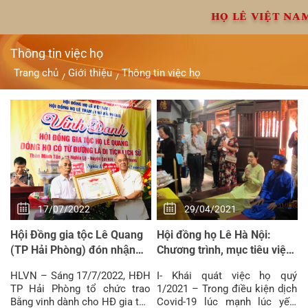
Chuyển
HỌ LÊ VIỆT NA
đến
nội
dung
Thông tin việc họ
Trang chủ
Giới thiệu
Thông tin việc họ
/
/
17/07/2022
29/04/2021
Hội Đồng gia tộc Lê Quang
Hội đồng họ Lê Hà Nội:
(TP Hải Phòng) đón nhận
Chương trình, mục tiêu việc
Bằng vinh danh
họ quý 2 và 3 năm 2021
HLVN – Sáng 17/7/2022, HĐH
I- Khái quát việc họ quý
TP Hải Phòng tổ chức trao
1/2021 – Trong điều kiện dịch
Bằng vinh dành cho HĐ gia tộc
Covid-19 lúc mạnh lúc yếu,