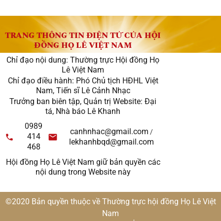
TRANG THÔNG TIN ĐIỆN TỬ CỦA HỘI
ĐỒNG HỌ LÊ VIỆT NAM
Chỉ đạo nội dung: Thường trực Hội đồng Họ
Lê Việt Nam
Chỉ đạo điều hành: Phó Chủ tịch HĐHL Việt
Nam, Tiến sĩ Lê Cảnh Nhạc
Trưởng ban biên tập, Quản trị Website: Đại
tá, Nhà báo Lê Khanh
0989
canhnhac@gmail.com
/
414
lekhanhbqd@gmail.com
468
Hội đồng Họ Lê Việt Nam giữ bản quyền các
nội dung trong Website này
©2020 Bản quyền thuộc về Thường trực hội đồng Họ Lê Việt
Nam