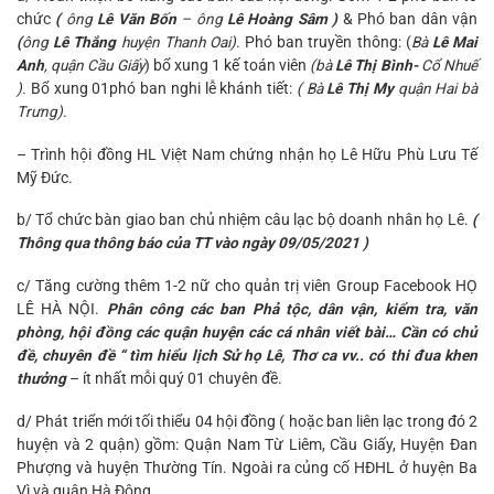
chức
(
ông
Lê Văn Bốn
– ông
Lê Hoàng Sâm )
& Phó ban dân vận
(
ông
Lê Thắng
huyện Thanh Oai)
. Phó ban truyền thông: (
Bà
Lê Mai
Anh
, quận Cầu Giấy
) bổ xung 1 kế toán viên
(bà
Lê Thị Bình-
Cổ Nhuế
).
Bổ xung 01phó ban nghi lễ khánh tiết:
( Bà
Lê Thị My
quận Hai bà
Trưng).
– Trình hội đồng HL Việt Nam chứng nhận họ Lê Hữu Phù Lưu Tế
Mỹ Đức.
b/ Tổ chức bàn giao ban chủ nhiệm câu lạc bộ doanh nhân họ Lê.
(
Thông qua thông báo của TT vào ngày 09/05/2021 )
c/ Tăng cường thêm 1-2 nữ cho quản trị viên Group Facebook HỌ
LÊ HÀ NỘI.
Phân công các ban Phả tộc, dân vận, kiểm tra, văn
phòng, hội đồng các quận huyện các cá nhân viết bài… Cần có chủ
đề, chuyên đề “ tìm hiểu lịch Sử họ Lê, Thơ ca vv..
có thi đua khen
thưởng
– ít nhất mỗi quý 01 chuyên đề.
d/ Phát triển mới tối thiểu 04 hội đồng ( hoặc ban liên lạc trong đó 2
huyện và 2 quận) gồm: Quận Nam Từ Liêm, Cầu Giấy, Huyện Đan
Phượng và huyện Thường Tín. Ngoài ra củng cố HĐHL ở huyện Ba
Vì và quận Hà Đông.