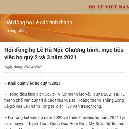
Chuyển
HỌ LÊ VIỆT NA
đến
nội
dung
Hội đồng họ Lê các tỉnh thành
Trang chủ
/
Hội đồng họ Lê Hà Nội: Chương trình, mục tiêu việc họ quý 2
và 3 năm 2021
Hội đồng họ Lê Hà Nội: Chương trình, mục tiêu
việc họ quý 2 và 3 năm 2021
Ngày đăng: 29/04/2021
I- Khái quát việc họ quý 1/2021
– Trong điều kiện dịch Covid-19 lúc mạnh lúc yếu, quý I/2021 HĐHL
thành phố vẫn duy trì lễ các triều vua tại Hoàng thành Thăng Long,
Lễ giỗ vua Lê Thánh Tông tại điện Huy Văn trang trọng.
– Dự tổng kết việc họ năm 2020 và triển khai việc họ năm 2021 tại
các huyện: Thạch Thất, Quốc Oai, Hoài Đức, Mỹ Đức. Dự lễ phát