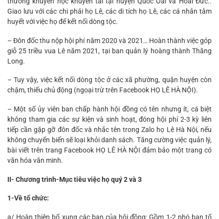
thưởng khuyến học khuyến tài tại huyện Quốc Oai và Hoài Đức..
Giao lưu với các chi phái họ Lê, các di tích họ Lê, các cá nhân tâm
huyết với việc họ để kết nối dòng tộc.
– Đôn đốc thu nộp hội phí năm 2020 và 2021… Hoàn thành việc góp
giỗ 25 triều vua Lê năm 2021, tại ban quản lý hoàng thành Thăng
Long.
– Tuy vậy, việc kết nối dòng tộc ở các xã phường, quận huyện còn
chậm, thiếu chủ động (ngoại trừ trên Facebook HỌ LÊ HÀ NỘI).
– Một số ủy viên ban chấp hành hội đồng có tên nhưng ít, cá biệt
không tham gia các sự kiện và sinh hoạt, đóng hội phí 2-3 kỳ liên
tiếp cần gặp gỡ đôn đốc và nhắc tên trong Zalo họ Lê Hà Nội, nếu
không chuyển biến sẽ loại khỏi danh sách. Tăng cường việc quản lý,
bài viết trên trang Facebook HỌ LÊ HÀ NỘI đảm bảo một trang có
văn hóa văn minh.
II- Chương trình-Mục tiêu việc họ quý 2 và 3
1-Về tổ chức:
a/ Hoàn thiện bổ xung các ban của hội đồng: Gồm 1-2 phó ban tổ