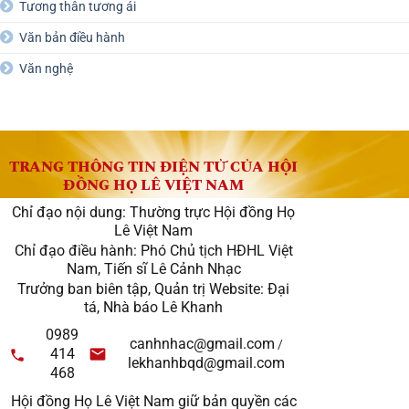
Tương thân tương ái
Văn bản điều hành
Văn nghệ
TRANG THÔNG TIN ĐIỆN TỬ CỦA HỘI
ĐỒNG HỌ LÊ VIỆT NAM
Chỉ đạo nội dung: Thường trực Hội đồng Họ
Lê Việt Nam
Chỉ đạo điều hành: Phó Chủ tịch HĐHL Việt
Nam, Tiến sĩ Lê Cảnh Nhạc
Trưởng ban biên tập, Quản trị Website: Đại
tá, Nhà báo Lê Khanh
0989
canhnhac@gmail.com
/
414
lekhanhbqd@gmail.com
468
Hội đồng Họ Lê Việt Nam giữ bản quyền các