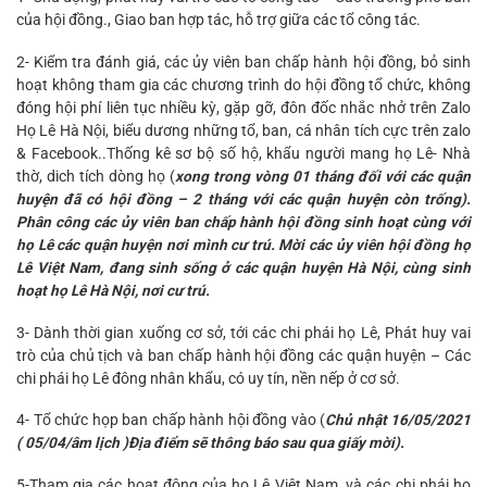
của hội đồng., Giao ban hợp tác, hỗ trợ giữa các tổ công tác.
2- Kiểm tra đánh giá, các ủy viên ban chấp hành hội đồng, bỏ sinh
hoạt không tham gia các chương trình do hội đồng tổ chức, không
đóng hội phí liên tục nhiều kỳ, gặp gỡ, đôn đốc nhắc nhở trên Zalo
Họ Lê Hà Nội, biểu dương những tổ, ban, cá nhân tích cực trên zalo
& Facebook..Thống kê sơ bộ số hộ, khẩu người mang họ Lê- Nhà
thờ, dich tích dòng họ (
xong trong vòng 01 tháng đối với các quận
huyện đã có hội đồng – 2 tháng với các quận huyện còn trống).
Phân công các ủy viên ban chấp hành hội đồng sinh hoạt cùng với
họ Lê các quận huyện nơi mình cư trú. Mời các ủy viên hội đồng họ
Lê Việt Nam, đang sinh sống ở các quận huyện Hà Nội, cùng sinh
hoạt họ Lê Hà Nội, nơi cư trú.
3- Dành thời gian xuống cơ sở, tới các chi phái họ Lê, Phát huy vai
trò của chủ tịch và ban chấp hành hội đồng các quận huyện – Các
chi phái họ Lê đông nhân khẩu, có uy tín, nền nếp ở cơ sở.
4- Tổ chức họp ban chấp hành hội đồng vào (
Chủ nhật 16/05/2021
( 05/04/âm lịch )Địa điểm sẽ thông báo sau qua giấy mời).
5-Tham gia các hoạt động của họ Lê Việt Nam, và các chi phái họ