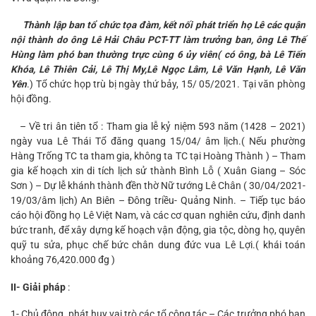
Thành lập ban tổ chức tọa đàm, kết nối phát triển họ Lê các quận
nội thành do ông Lê Hải Châu PCT-TT làm trưởng ban, ông Lê Thế
Hùng làm phó ban thường trực cùng 6 ủy viên( có ông, bà Lê Tiến
Khóa, Lê Thiên Cải, Lê Thị My,Lê Ngọc Lâm, Lê Văn Hạnh, Lê Văn
Yên
.) Tổ chức họp trù bị ngày thứ bảy, 15/ 05/2021. Tại văn phòng
hội đồng.
– Về tri ân tiên tổ : Tham gia lễ kỷ niệm 593 năm (1428 – 2021)
ngày vua Lê Thái Tổ đăng quang 15/04/ âm lịch.( Nếu phường
Hàng Trống TC ta tham gia, không ta TC tại Hoàng Thành ) – Tham
gia kế hoạch xin di tích lịch sử thành Bình Lỗ ( Xuân Giang – Sóc
Sơn ) – Dự lễ khánh thành đền thờ Nữ tướng Lê Chân ( 30/04/2021-
19/03/âm lịch) An Biên – Đông triều- Quảng Ninh. – Tiếp tục báo
cáo hội đồng họ Lê Việt Nam, và các cơ quan nghiên cứu, định danh
bức tranh, để xây dựng kế hoạch vận động, gia tộc, dòng họ, quyên
quỹ tu sửa, phục chế bức chân dung đức vua Lê Lợi.( khái toán
khoảng 76,420.000 đg )
II- Giải pháp
:
1- Chủ động, phát huy vai trò các tổ công tác – Các trưởng phó ban