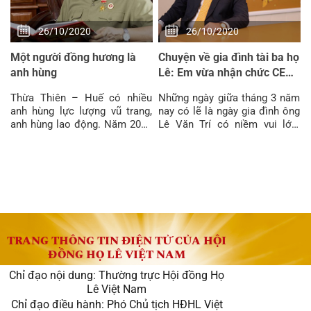
26/10/2020
26/10/2020
Một người đồng hương là
Chuyện về gia đình tài ba họ
anh hùng
Lê: Em vừa nhận chức CEO
Facebook Việt Nam, anh
Thừa Thiên – Huế có nhiều
Những ngày giữa tháng 3 năm
nhận chức to ở PNJ
anh hùng lực lượng vũ trang,
nay có lẽ là ngày gia đình ông
anh hùng lao động. Năm 2008
Lê Văn Trí có niềm vui lớn.
lại có thêm một anh hùng lao
Con gái ông Trí là Lê Diệp Kiều
động thời kỳ đổi mới:
Trang
TRANG THÔNG TIN ĐIỆN TỬ CỦA HỘI
ĐỒNG HỌ LÊ VIỆT NAM
Chỉ đạo nội dung: Thường trực Hội đồng Họ
Lê Việt Nam
Chỉ đạo điều hành: Phó Chủ tịch HĐHL Việt