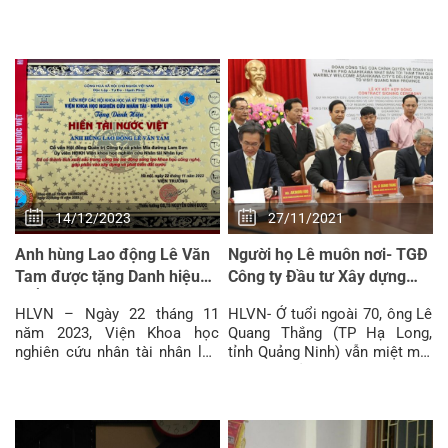
chồng Tiến sĩ, Luật sư Lê Xuân
tịch Hội đồng thành viên Công
Thảo và Tiến
ty TNHH đầu tư du lịch
14/12/2023
27/11/2021
Anh hùng Lao động Lê Văn
Người họ Lê muôn nơi- TGĐ
Tam được tặng Danh hiệu
Công ty Đầu tư Xây dựng
“HIỀN TÀI NƯỚC VIỆT”
được bình chọn là nông dân
HLVN – Ngày 22 tháng 11
HLVN- Ở tuổi ngoài 70, ông Lê
xuất sắc
năm 2023, Viện Khoa học
Quang Thắng (TP Hạ Long,
nghiên cứu nhân tài nhân lực
tỉnh Quảng Ninh) vẫn miệt mài
thuộc Liên hiệp các Hội khoa
làm việc cả ngày như một “lão
học và kỹ thuật Việt Nam đã
nông tri điền” thực thụ.