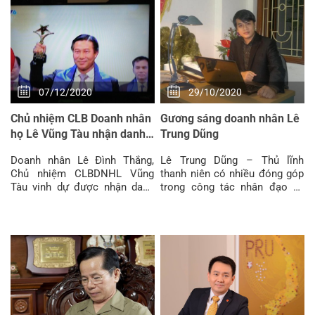
07/12/2020
29/10/2020
Chủ nhiệm CLB Doanh nhân
Gương sáng doanh nhân Lê
họ Lê Vũng Tàu nhận danh
Trung Dũng
hiệu “Sao đỏ”
Doanh nhân Lê Đình Thắng,
Lê Trung Dũng – Thủ lĩnh
Chủ nhiệm CLBDNHL Vũng
thanh niên có nhiều đóng góp
Tàu vinh dự được nhận danh
trong công tác nhân đạo và
hiệu “Sao đỏ” của doanh nhân
phát triển sự nghiệp của thế
Việt Nam.
hệ trẻ Việt Nam là Chủ