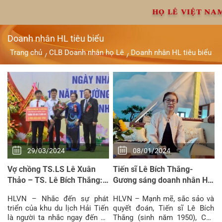
Chuyển
HỌ LÊ VIỆT NA
đến
nội
dung
Doanh nhân HL tiêu biểu
Trang chủ
CLB Doanh nhân họ Lê
Doanh nhân HL tiêu biểu
/
/
29/03/2024
08/01/2024
Vợ chồng TS.LS Lê Xuân
Tiến sĩ Lê Bích Thắng-
Thảo – TS. Lê Bích Thắng:
Gương sáng doanh nhân Họ
Đem yêu thương lan tỏa
Lê
HLVN – Nhắc đến sự phát
HLVN – Mạnh mẽ, sắc sảo và
khắp mọi nơi
triển của khu du lịch Hải Tiến
quyết đoán, Tiến sĩ Lê Bích
là người ta nhắc ngay đến vợ
Thắng (sinh năm 1950), Chủ