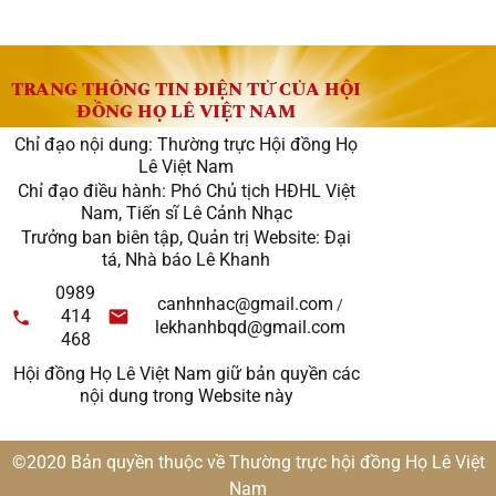
TRANG THÔNG TIN ĐIỆN TỬ CỦA HỘI
ĐỒNG HỌ LÊ VIỆT NAM
Chỉ đạo nội dung: Thường trực Hội đồng Họ
Lê Việt Nam
Chỉ đạo điều hành: Phó Chủ tịch HĐHL Việt
Nam, Tiến sĩ Lê Cảnh Nhạc
Trưởng ban biên tập, Quản trị Website: Đại
tá, Nhà báo Lê Khanh
0989
canhnhac@gmail.com
/
414
lekhanhbqd@gmail.com
468
Hội đồng Họ Lê Việt Nam giữ bản quyền các
nội dung trong Website này
©2020 Bản quyền thuộc về Thường trực hội đồng Họ Lê Việt
Nam