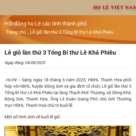
Chuyển
HỌ LÊ VIỆT NA
đến
nội
dung
Hội đồng họ Lê các tỉnh thành phố
Trang chủ
Lễ giỗ lần thứ 3 Tổng Bí thư Lê Khả Phiêu
/
Lễ giỗ lần thứ 3 Tổng Bí thư Lê Khả Phiêu
Ngày đăng: 04/08/2023
HLVN
– Sáng ngày 18 tháng 6 năm 2023, HĐHL Thanh Hóa phối
hợp với HĐHL huyện Đông Sơn và gia đình tổ chức Lễ giỗ lần thứ 3
Tổng Bí thư Lê Khả Phiêu tại làng Thạch Khê Thượng, xã Đông Khê,
Đông Sơn, Thanh Hóa. Ông Lê Xuân Giang Phó chủ tịch Thường
trực HĐHL Thanh Hoá chủ trì buổi lễ.
Một số hình ảnh về buổi lễ giỗ.