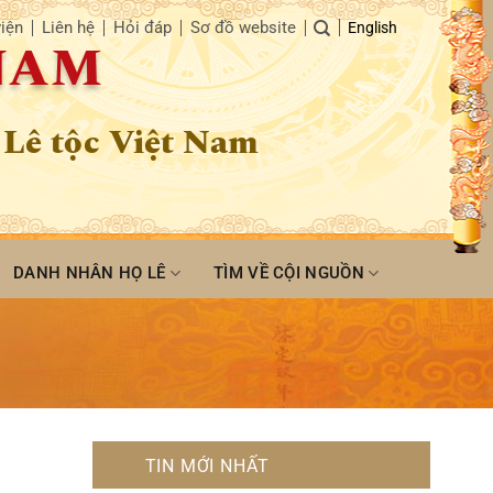
iện
Liên hệ
Hỏi đáp
Sơ đồ website
English
 NAM
 Lê tộc Việt Nam
DANH NHÂN HỌ LÊ
TÌM VỀ CỘI NGUỒN
TIN MỚI NHẤT