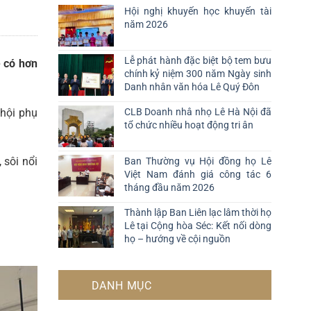
Hội nghị khuyến học khuyến tài
năm 2026
Lễ phát hành đặc biệt bộ tem bưu
 có hơn
chính kỷ niệm 300 năm Ngày sinh
Danh nhân văn hóa Lê Quý Đôn
hội phụ
CLB Doanh nhâ nhọ Lê Hà Nội đã
tổ chức nhiều hoạt động tri ân
 sôi nổi
Ban Thường vụ Hội đồng họ Lê
Việt Nam đánh giá công tác 6
tháng đầu năm 2026
Thành lập Ban Liên lạc lâm thời họ
Lê tại Cộng hòa Séc: Kết nối dòng
họ – hướng về cội nguồn
DANH MỤC