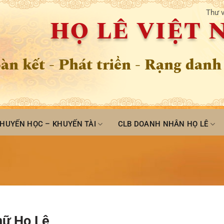
Thư v
HỌ LÊ VIỆT
àn kết - Phát triển - Rạng danh
HUYẾN HỌC – KHUYẾN TÀI
CLB DOANH NHÂN HỌ LÊ
nữ Họ Lê