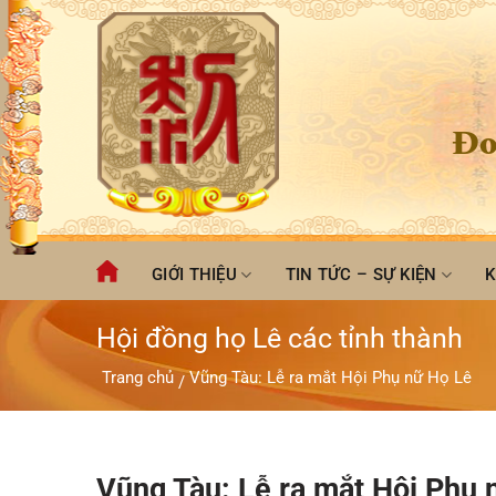
Chuyển
đến
nội
dung
Đo
GIỚI THIỆU
TIN TỨC – SỰ KIỆN
K
Hội đồng họ Lê các tỉnh thành
Trang chủ
Vũng Tàu: Lễ ra mắt Hội Phụ nữ Họ Lê
/
Vũng Tàu: Lễ ra mắt Hội Phụ 