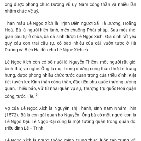
ông được phong chức Dương vũ uy Nam công thần và nhiều lần
nhậm chức Vệ uý.
Thân mẫu Lê Ngọc Xích là Trịnh Diễn người xã Hà Dương, Hoằng
Hoá. Bà là người hiền lành, mến chuộng Phật pháp. Sau một thời
gian cầu tự ở chùa, bà đã sinh được Lê Ngọc Xích. Gia đình rất yêu
quý cậu con trai cầu tự, có bao nhiêu của cải, vuờn tược ở Hà
Dương và Biện Hạ đều cho Lê Ngọc Xích cả.
Lê Ngọc Xích còn có bố nuôi là Nguyễn Thiêm, một người rất giỏi
binh thư, võ nghệ. Ông là một trong những công thần thời Lê trung
hưng, được phong nhiều chức tước quan trọng của triều đình: Kiệt
tiết tuyên lực Kính thận công thần, đặc tiến phụ quốc thượng tướng
quân, Thiếu bảo, Vữ tứ nhai quân vụ sự, Thượng trụ quốc Hoa quận
[5]
công, tước Hầu
.
Vợ của Lê Ngọc Xích là Nguyễn Thị Thanh, sinh năm Nhâm Thìn
(1572). Bà là con gái quan họ Nguyễn. Ông bà có một người con là
Lê Ngọc Đại. Lê Ngọc Đại cũng là một tướng quân trong quân đội
triều đình Lê – Trịnh.
Lê Ngọc Xích là người thông minh, trung thực, luôn tận trung với