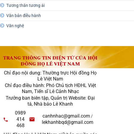
Tương thân tương ái
Văn bản điều hành
Văn nghệ
TRANG THÔNG TIN ĐIỆN TỬ CỦA HỘI
ĐỒNG HỌ LÊ VIỆT NAM
Chỉ đạo nội dung: Thường trực Hội đồng Họ
Lê Việt Nam
Chỉ đạo điều hành: Phó Chủ tịch HĐHL Việt
Nam, Tiến sĩ Lê Cảnh Nhạc
Trưởng ban biên tập, Quản trị Website: Đại
tá, Nhà báo Lê Khanh
0989
canhnhac@gmail.com
/
414
lekhanhbqd@gmail.com
468