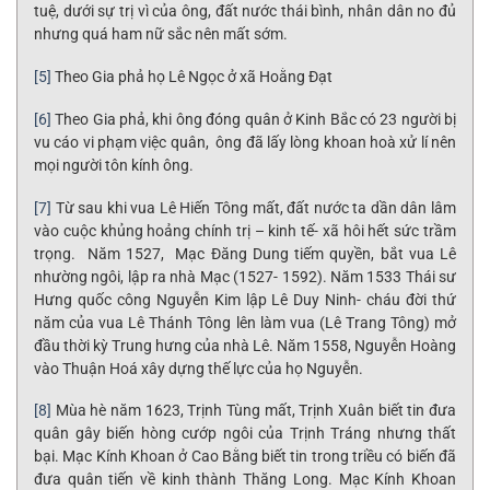
tuệ, dưới sự trị vì của ông, đất nước thái bình, nhân dân no đủ
nhưng quá ham nữ sắc nên mất sớm.
[5]
Theo Gia phả họ Lê Ngọc ở xã Hoằng Đạt
[6]
Theo Gia phả, khi ông đóng quân ở Kinh Bắc có 23 người bị
vu cáo vi phạm việc quân, ông đã lấy lòng khoan hoà xử lí nên
mọi người tôn kính ông.
[7]
Từ sau khi vua Lê Hiến Tông mất, đất nước ta dần dân lâm
vào cuộc khủng hoảng chính trị – kinh tế- xã hôi hết sức trầm
trọng. Năm 1527, Mạc Đăng Dung tiếm quyền, bắt vua Lê
nhường ngôi, lập ra nhà Mạc (1527- 1592). Năm 1533 Thái sư
Hưng quốc công Nguyễn Kim lập Lê Duy Ninh- cháu đời thứ
năm của vua Lê Thánh Tông lên làm vua (Lê Trang Tông) mở
đầu thời kỳ Trung hưng của nhà Lê. Năm 1558, Nguyễn Hoàng
vào Thuận Hoá xây dựng thế lực của họ Nguyễn.
[8]
Mùa hè năm 1623, Trịnh Tùng mất, Trịnh Xuân biết tin đưa
quân gây biến hòng cướp ngôi của Trịnh Tráng nhưng thất
bại. Mạc Kính Khoan ở Cao Bằng biết tin trong triều có biến đã
đưa quân tiến về kinh thành Thăng Long. Mạc Kính Khoan