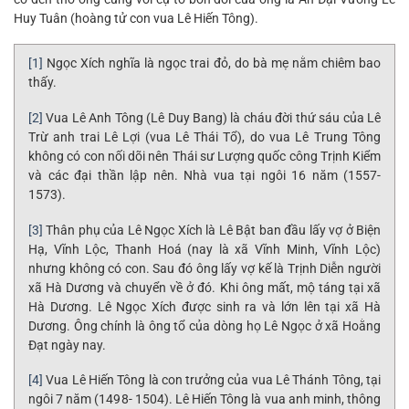
Huy Tuân (hoàng tử con vua Lê Hiến Tông).
[1]
Ngọc Xích nghĩa là ngọc trai đỏ, do bà mẹ nằm chiêm bao
thấy.
[2]
Vua Lê Anh Tông (Lê Duy Bang) là cháu đời thứ sáu của Lê
Trừ anh trai Lê Lợi (vua Lê Thái Tổ), do vua Lê Trung Tông
không có con nối dõi nên Thái sư Lượng quốc công Trịnh Kiểm
và các đại thần lập nên. Nhà vua tại ngôi 16 năm (1557-
1573).
[3]
Thân phụ của Lê Ngọc Xích là Lê Bật ban đầu lấy vợ ở Biện
Hạ, Vĩnh Lộc, Thanh Hoá (nay là xã Vĩnh Minh, Vĩnh Lộc)
nhưng không có con. Sau đó ông lấy vợ kế là Trịnh Diễn người
xã Hà Dương và chuyển về ở đó. Khi ông mất, mộ táng tại xã
Hà Dương. Lê Ngọc Xích được sinh ra và lớn lên tại xã Hà
Dương. Ông chính là ông tổ của dòng họ Lê Ngọc ở xã Hoằng
Đạt ngày nay.
[4]
Vua Lê Hiến Tông là con trưởng của vua Lê Thánh Tông, tại
ngôi 7 năm (1498- 1504). Lê Hiến Tông là vua anh minh, thông