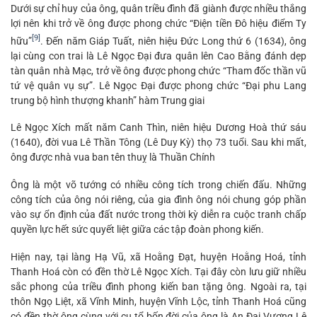
Dưới sự chỉ huy của ông, quân triều đình đã giành được nhiều thắng
lợi nên khi trở về ông được phong chức “Điện tiền Đô hiệu điểm Ty
[9]
hữu”
. Đến năm Giáp Tuất, niên hiệu Đức Long thứ 6 (1634), ông
lại cùng con trai là Lê Ngọc Đại đưa quân lên Cao Bằng đánh dẹp
tàn quân nhà Mạc, trở về ông được phong chức “Tham đốc thần vũ
tứ vệ quân vụ sự”. Lê Ngọc Đại được phong chức “Đại phu Lang
trung bộ hình thượng khanh” hàm Trung giai
Lê Ngọc Xích mất năm Canh Thìn, niên hiệu Dương Hoà thứ sáu
(1640), đời vua Lê Thần Tông (Lê Duy Kỳ) thọ 73 tuổi. Sau khi mất,
ông được nhà vua ban tên thuỵ là Thuần Chính
Ông là một võ tướng có nhiều công tích trong chiến đấu. Những
công tích của ông nói riêng, của gia đình ông nói chung góp phần
vào sự ổn định của đất nước trong thời kỳ diễn ra cuộc tranh chấp
quyền lực hết sức quyết liệt giữa các tập đoàn phong kiến.
Hiện nay, tại làng Hạ Vũ, xã Hoằng Đạt, huyện Hoằng Hoá, tỉnh
Thanh Hoá còn có đền thờ Lê Ngọc Xích. Tại đây còn lưu giữ nhiều
sắc phong của triều đình phong kiến ban tặng ông. Ngoài ra, tại
thôn Ngọ Liệt, xã Vĩnh Minh, huyện Vĩnh Lộc, tỉnh Thanh Hoá cũng
có đền thờ ông cùng với cụ tổ bốn đời của ông là An Đại Vương Lê