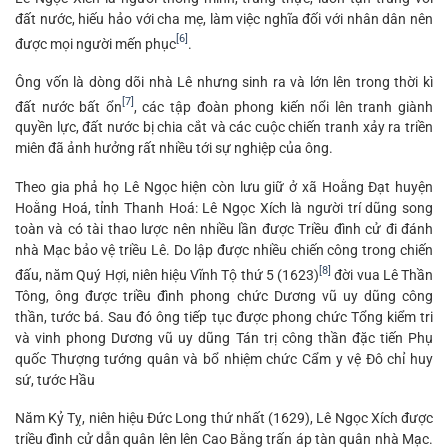
đất nước, hiếu hảo với cha mẹ, làm việc nghĩa đối với nhân dân nên
[6]
được mọi người mến phục
.
Ông vốn là dòng dõi nhà Lê nhưng sinh ra và lớn lên trong thời kì
[7]
đất nước bất ổn
, các tập đoàn phong kiến nổi lên tranh giành
quyền lực, đất nước bị chia cắt và các cuộc chiến tranh xảy ra triền
miên đã ảnh hưởng rất nhiều tới sự nghiệp của ông.
Theo gia phả họ Lê Ngọc hiện còn lưu giữ ở xã Hoằng Đạt huyện
Hoằng Hoá, tỉnh Thanh Hoá: Lê Ngọc Xích là người trí dũng song
toàn và có tài thao lược nên nhiều lần được Triều đình cử đi đánh
nhà Mạc bảo vệ triều Lê. Do lập được nhiều chiến công trong chiến
[8]
đấu, năm Quý Hợi, niên hiệu Vĩnh Tộ thứ 5 (1623)
đời vua Lê Thần
Tông, ông được triều đình phong chức Dương vũ uy dũng công
thần, tước bá. Sau đó ông tiếp tục được phong chức Tổng kiểm tri
và vinh phong Dương vũ uy dũng Tán trị công thần đặc tiến Phụ
quốc Thượng tướng quân và bổ nhiệm chức Cẩm y vệ Đô chỉ huy
sứ, tước Hầu
Năm Kỷ Tỵ, niên hiệu Đức Long thứ nhất (1629), Lê Ngọc Xích được
triều đình cử dẫn quân lên lên Cao Bằng trấn áp tàn quân nhà Mạc.