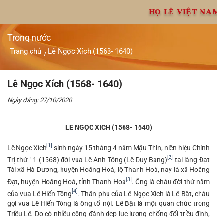
Chuyển
HỌ LÊ VIỆT NA
đến
nội
dung
Trong nước
Trang chủ
Lê Ngọc Xích (1568- 1640)
/
Lê Ngọc Xích (1568- 1640)
Ngày đăng: 27/10/2020
LÊ NGỌC XÍCH (1568- 1640)
[1]
Lê Ngọc Xích
sinh ngày 15 tháng 4 năm Mậu Thìn, niên hiệu Chính
[2]
Trị thứ 11 (1568) đời vua Lê Anh Tông (Lê Duy Bang)
tại làng Đạt
Tài xã Hà Dương, huyện Hoằng Hoá, lộ Thanh Hoá, nay là xã Hoằng
[3]
Đạt, huyện Hoằng Hoá, tỉnh Thanh Hoá
. Ông là cháu đời thứ năm
[4]
của vua Lê Hiến Tông
. Thân phụ của Lê Ngọc Xích là Lê Bật, cháu
gọi vua Lê Hiến Tông là ông tổ nội. Lê Bật là một quan chức trong
Triều Lê. Do có nhiều công đánh dẹp lực lượng chống đối triều đình,