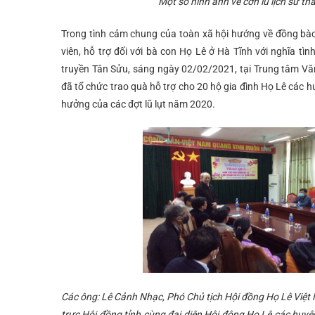
Một số hình ảnh về cơn lũ lịch sử tháng 10-
Trong tình cảm chung của toàn xã hội hướng về đồng bào 
viên, hỗ trợ đối với bà con Họ Lê ở Hà Tĩnh với nghĩa tì
truyền Tân Sửu, sáng ngày 02/02/2021, tại Trung tâm Vă
đã tổ chức trao quà hỗ trợ cho 20 hộ gia đình Họ Lê cá
hưởng của các đợt lũ lụt năm 2020.
Các ông: Lê Cảnh Nhạc, Phó Chủ tịch Hội đồng Họ Lê Việt 
trực Hội đồng
tỉnh
cùng đại diện Hội đông Họ Lê các huyệ