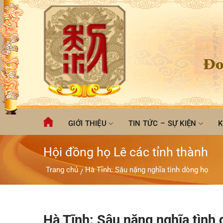
Chuyển
đến
nội
dung
Đo
GIỚI THIỆU
TIN TỨC – SỰ KIỆN
K
Hội đồng họ Lê các tỉnh thành
Trang chủ
Hà Tĩnh: Sâu nặng nghĩa tình dòng họ
/
Hà Tĩnh: Sâu nặng nghĩa tình