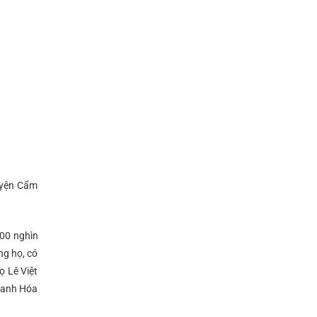
uyện Cẩm
500 nghìn
ng họ, có
ọ Lê Việt
hanh Hóa