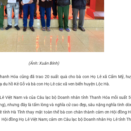
h (Ảnh: Xuân Bính)
 Thanh Hóa cũng đã trao 20 suất quà cho bà con Họ Lê xã Cẩm Mỹ, h
ạ du hồ Kẻ Gỗ và bà con Họ Lê các xã ven biển huyện Lộc Hà.
ọ Lê Việt Nam và của Câu lạc bộ Doanh nhân tỉnh Thanh Hóa mỗi suất 
g), nhưng đây là tấm lòng và nghĩa cử cao đẹp, sâu nặng nghĩa tình dò
Lê tỉnh Hà Tĩnh thay mặt toàn thể bà con chân thành cảm ơn Hội đồng H
 Hội đồng Họ Lê Việt Nam; cảm ơn Câu lạc bộ Doanh nhân Họ Lê tỉnh T