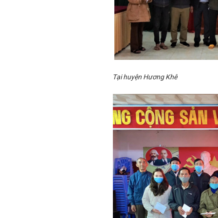
Tại huyện Hương Khê (Ản