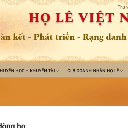
Thư v
HỌ LÊ VIỆT
àn kết - Phát triển - Rạng danh
HUYẾN HỌC – KHUYẾN TÀI
CLB DOANH NHÂN HỌ LÊ
 dòng họ