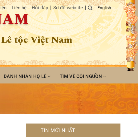
iện
Liên hệ
Hỏi đáp
Sơ đồ website
English
 NAM
 Lê tộc Việt Nam
DANH NHÂN HỌ LÊ
TÌM VỀ CỘI NGUỒN
TIN MỚI NHẤT