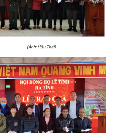
h: Hữu Thái)