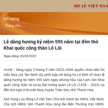
Chuyển
HỌ LÊ VIỆT NA
đến
nội
dung
tin nóng
Trang chủ
/
Lễ dâng hương kỷ niệm 595 năm tại đền thờ Khai quốc công
thần Lê Lôi
Lễ dâng hương kỷ niệm 595 năm tại đền thờ
Khai quốc công thần Lê Lôi
Ngày đăng: 05/05/2023
HLVN –
Sáng ngày 5 tháng 5 năm 2023, chính quyền, nhân dân thị
trấn Nưa (xã Tân Ninh cũ) phối hợp với dòng họ Lê Đình tổ chức lễ
dâng hương kỷ niệm 595 năm ngày phong hầu của Lam Sơn khai
quốc công thần tả xa kỵ Đại tướng quân Lê Lôi (1428 – 2023) tại
đền thờ ngài ở thị trấn Nưa, huyện Triệu Sơn, tỉnh Thanh Hóa.
Anh hùng Lao động Lê Văn Tam Chủ tịch Danh dự HĐHL Việt Nam,
Chủ tịch HĐHL tỉnh Thanh Hóa cùng đại diện Thường trực HĐHL