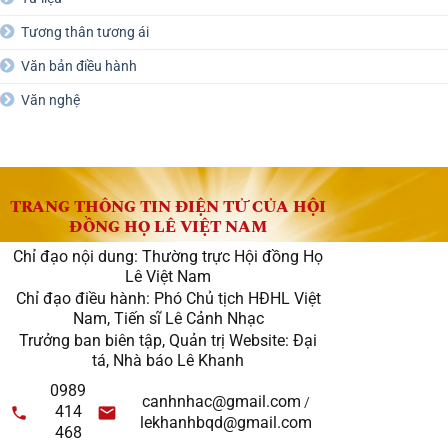
Tương thân tương ái
Văn bản điều hành
Văn nghệ
TRANG THÔNG TIN ĐIỆN TỬ CỦA HỘI
ĐỒNG HỌ LÊ VIỆT NAM
Chỉ đạo nội dung: Thường trực Hội đồng Họ
Lê Việt Nam
Chỉ đạo điều hành: Phó Chủ tịch HĐHL Việt
Nam, Tiến sĩ Lê Cảnh Nhạc
Trưởng ban biên tập, Quản trị Website: Đại
tá, Nhà báo Lê Khanh
0989
canhnhac@gmail.com
/
414
lekhanhbqd@gmail.com
468