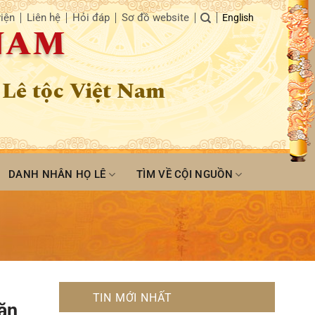
iện
Liên hệ
Hỏi đáp
Sơ đồ website
English
 NAM
 Lê tộc Việt Nam
DANH NHÂN HỌ LÊ
TÌM VỀ CỘI NGUỒN
TIN MỚI NHẤT
ăn