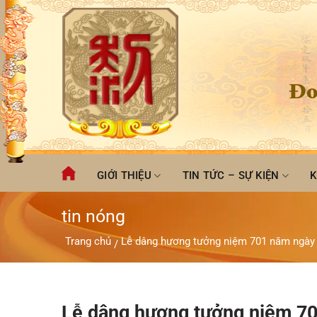
Chuyển
đến
nội
dung
Đo
GIỚI THIỆU
TIN TỨC – SỰ KIỆN
K
tin nóng
Trang chủ
Lễ dâng hương tưởng niệm 701 năm ngày
/
Lễ dâng hương tưởng niệm 70