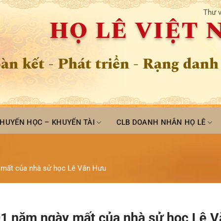
Thư v
HỌ LÊ VIỆT
àn kết - Phát triển - Rạng danh
HUYẾN HỌC – KHUYẾN TÀI
CLB DOANH NHÂN HỌ LÊ
 mất của nhà sử học Lê Văn Hưu
1 năm ngày mất của nhà sử học Lê V