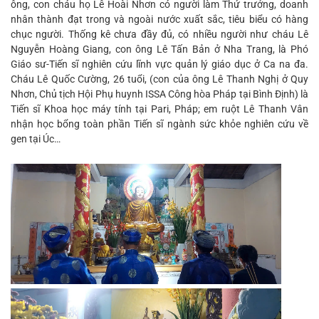
ông, con cháu họ Lê Hoài Nhơn có người làm Thứ trưởng, doanh
nhân thành đạt trong và ngoài nước xuất sắc, tiêu biểu có hàng
chục người. Thống kê chưa đầy đủ, có nhiều người như cháu Lê
Nguyễn Hoàng Giang, con ông Lê Tấn Bản ở Nha Trang, là Phó
Giáo sư-Tiến sĩ nghiên cứu lĩnh vực quản lý giáo dục ở Ca na đa.
Cháu Lê Quốc Cường, 26 tuổi, (con của ông Lê Thanh Nghị ở Quy
Nhơn, Chủ tịch Hội Phụ huynh ISSA Công hòa Pháp tại Bình Định) là
Tiến sĩ Khoa học máy tính tại Pari, Pháp; em ruột Lê Thanh Vân
nhận học bổng toàn phần Tiến sĩ ngành sức khỏe nghiên cứu về
gen tại Úc…