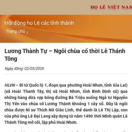
Chuyển
HỌ LÊ VIỆT NA
đến
nội
dung
Hội đồng họ Lê các tỉnh thành
Trang chủ
/
Lương Thành Tự – Ngôi chùa cổ thời Lê Thánh Tông
Lương Thành Tự – Ngôi chùa cổ thời Lê Thánh
Tông
Ngày đăng: 02/03/2026
HLVN
–
Đi từ Quốc lộ 1, đoạn qua phường Hoài Nhơn, tỉnh Gia Lai)
(xã Hoài Thanh Tây, thị xã Hoài Nhơn, tỉnh Bình Định cũ) qua
những hàng dừa rợp bóng đường Bà Triệu xuống Ngả tư Nguyễn
Thị Yến vào chùa cổ Lương Thành khoảng 1 cây số. Đây là ngôi
chùa được Ni sư Thích Nữ Giác Linh, thế danh là Lê Thị Lập, con
của phú ông Lê Đại Lang xây dựng từ năm 1490 thời Minh quân Lê
Thánh Tông mở cõi, lập phủ Hoài Nhơn.