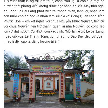
Từ) xuất thân là người làm thuê, chăn trâu, lại là con của một ca
nương thời phong kiến không được học hành, thi cử. May nhờ ngài
phú ông Lê Đại Lang phát hiện tài thông minh, lanh lợi, nhận làm
con nuôi, cho ăn học và nhận làm sui gia với Cống Quận công Trần
Phước Hòa – em kết nghĩa với chúa Nguyễn Phúc Nguyên, tiến cử
với chúa Nguyễn nên trở thành quan lại nhà Nguyễn, có công lao
lớn với đất nước”. Cụ Nhơn còn xác định: “Mỗi lần lễ giỗ Lê Đại Lang,
hoặc giỗ vua Lê Thánh Tông, con cháu họ Đào Duy đều cử đoàn
nhạc lễ đến cáo tế, dâng hương tri ân”.