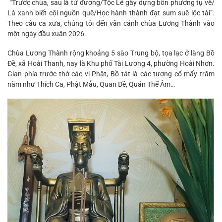
“Trước chùa, sau là từ đường/Tộc Lê gầy dựng bốn phương tụ về/
Lá xanh biết cội nguồn quê/Học hành thành đạt sum suê lộc tài”.
Theo câu ca xưa, chúng tôi đến vãn cảnh chùa Lương Thành vào
một ngày đầu xuân 2026.
Chùa Lương Thành rộng khoảng 5 sào Trung bộ, tọa lạc ở làng Bồ
Đề, xã Hoài Thanh, nay là Khu phố Tài Lương 4, phường Hoài Nhơn.
Gian phía trước thờ các vị Phật, Bồ tát là các tượng cổ mấy trăm
năm như Thích Ca, Phật Mẫu, Quan Đề, Quán Thế Âm…