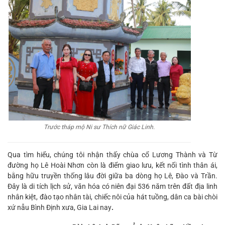
T
rước tháp mộ Ni sư Thích nữ Giác Linh.
Qua tìm hiểu, chúng tôi nhận thấy chùa cổ Lương Thành và Từ
đường họ Lê Hoài Nhơn còn là điểm giao lưu, kết nối tình thân ái,
bằng hữu truyền thống lâu đời giữa ba dòng họ Lê, Đào và Trần.
Đây là di tích lịch sử, văn hóa có niên đại 536 năm trên đất địa linh
nhân kiệt, đào tạo nhân tài, chiếc nôi của hát tuồng, dân ca bài chòi
xứ nẫu Bình Định xưa, Gia Lai nay
.