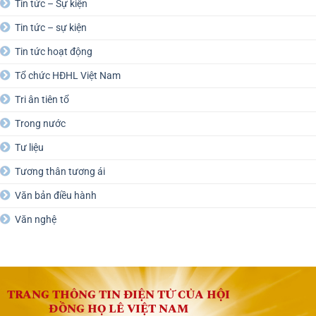
Tin tức – Sự kiện
Tin tức – sự kiện
Tin tức hoạt động
Tổ chức HĐHL Việt Nam
Tri ân tiên tổ
Trong nước
Tư liệu
Tương thân tương ái
Văn bản điều hành
Văn nghệ
TRANG THÔNG TIN ĐIỆN TỬ CỦA HỘI
ĐỒNG HỌ LÊ VIỆT NAM