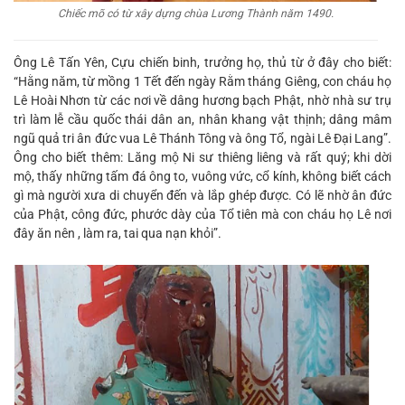
Chiếc mõ có từ xây dựng chùa Lương Thành năm 1490.
Ông Lê Tấn Yên, Cựu chiến binh, trưởng họ, thủ từ ở đây cho biết:
“Hằng năm, từ mồng 1 Tết đến ngày Rằm tháng Giêng, con cháu họ
Lê Hoài Nhơn từ các nơi về dâng hương bạch Phật, nhờ nhà sư trụ
trì làm lễ cầu quốc thái dân an, nhân khang vật thịnh; dâng mâm
ngũ quả tri ân đức vua Lê Thánh Tông và ông Tổ, ngài Lê Đại Lang”.
Ông cho biết thêm: Lăng mộ Ni sư thiêng liêng và rất quý; khi dời
mộ, thấy những tấm đá ông to, vuông vức, cổ kính, không biết cách
gì mà người xưa di chuyển đến và lắp ghép được. Có lẽ nhờ ân đức
của Phật, công đức, phước dày của Tổ tiên mà con cháu họ Lê nơi
đây ăn nên , làm ra, tai qua nạn khỏi”.