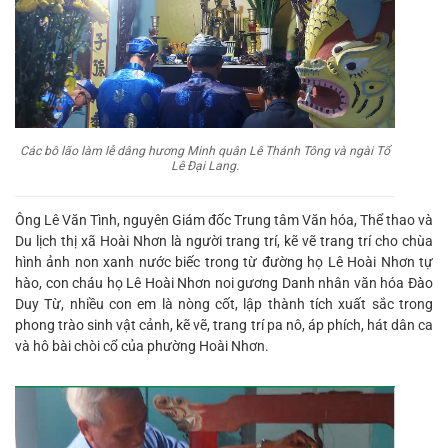
Các bô lão làm lễ dâng hương Minh quân Lê Thánh Tông và ngài Tổ
Lê Đại Lang.
Ông Lê Văn Tình, nguyên Giám đốc Trung tâm Văn hóa, Thể thao và
Du lịch thị xã Hoài Nhơn là người trang trí, kẽ vẽ trang trí cho chùa
hình ảnh non xanh nước biếc trong từ đường họ Lê Hoài Nhơn tự
hào, con cháu họ Lê Hoài Nhơn noi gương Danh nhân văn hóa Đào
Duy Từ, nhiều con em là nòng cốt, lập thành tích xuất sắc trong
phong trào sinh vật cảnh, kẽ vẽ, trang trí pa nô, áp phích, hát dân ca
và hô bài chòi cổ của phường Hoài Nhơn.