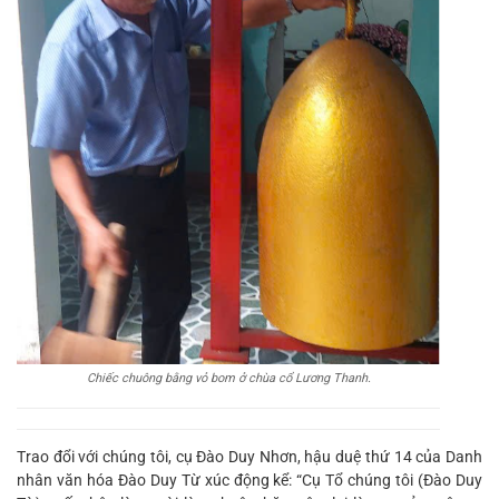
Chiếc chuông bằng vỏ bom ở chùa cổ Lương Thanh.
Trao đổi với chúng tôi, cụ Đào Duy Nhơn, hậu duệ thứ 14 của Danh
nhân văn hóa Đào Duy Từ xúc động kể: “Cụ Tổ chúng tôi (Đào Duy