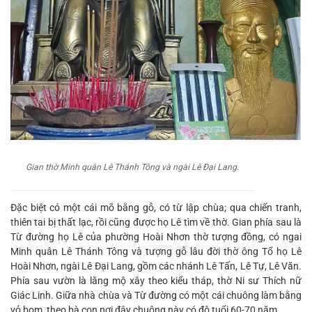
Gian thờ Minh quân Lê Thánh Tông và ngài Lê Đại Lang.
Đặc biệt có một cái mõ bằng gỗ, có từ lập chùa; qua chiến tranh,
thiên tai bị thất lạc, rồi cũng được họ Lê tìm về thờ. Gian phía sau là
Từ đường họ Lê của phường Hoài Nhơn thờ tượng đồng, có ngai
Minh quân Lê Thánh Tông và tượng gỗ lâu đời thờ ông Tổ họ Lê
Hoài Nhơn, ngài Lê Đại Lang, gồm các nhánh Lê Tấn, Lê Tự, Lê Văn.
Phía sau vườn là lăng mộ xây theo kiểu tháp, thờ Ni sư Thích nữ
Giác Linh. Giữa nhà chùa và Từ đường có một cái chuông làm bằng
vỏ bom, theo bà con nơi đây chuông này có độ tuổi 60-70 năm.