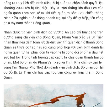
nống ra truy kích đến Ninh Kiều thì bị quân ta chặn đánh quyết liệt,
khoảng 2000 tên bị tiêu diệt. Đây là trận thắng lớn đầu tiên của
nghĩa quân Lam Sơn kể từ khi tiến quân ra Bắc. Sau chiến thắng
Ninh Kiều, nghĩa quân đóng doanh trại tại đây để uy hiếp, tiến công
phía tây nam thành Đông Quan.
Nhận được tin viện binh địch do Vương An Lão chỉ huy đang trên
đường sang chi viện cho Đông Quan, Phạm Văn Xảo và Lý Triện
nhận thấy nếu đem toàn lực để diệt viện thì quân địch ở thành Đông
Quan sẽ thừa cơ tập hậu rồi cùng phối hợp với viện binh đánh lại
nghĩa quân từ hai phía, dồn ta vào thế bị động đối phó hai đầu hết
sức bất lợi. Trong tình huống cấp cách, ta chia quân thành hai bộ
phận. Một bộ phận do Phạm Văn Xảo và Trịnh Khả chỉ huy tiến lên
vùng Tam Giang (Phú Thọ) đón đánh viện binh địch. Bộ phận còn lại
do Đỗ Bí, Lý Triện chỉ huy tiếp tục tiến công uy hiếp thành Đông
Quan.