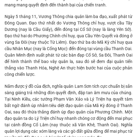
mang mang quyết định đến thành bại của chiến tranh.
Ngày 5 tháng 11, Vương Thông chia quân làm ba đạo, xuất phát từ
Đông Quan. Đạo thứ nhất do Vương Thông chỉ huy, vượt cầu Tây
Dương (nay là Cầu Giấy), đến đóng tại Cổ Sở (nay là làng Yên Sở).
Đạo thứ hai do Phương Chính chỉ huy, qua Cầu Yên Quyết và đóng ở
vùng Sa Đôi (nay thuộc Từ Liêm). Đạo thứ ba do Mã Kỳ chỉ huy qua
cầu Nhân Mục (nay là Cống Mọc) đến đóng tại vùng cầu Thanh Oai.
Quân Minh định xuất phát từ các bàn đạp Cổ Sở, Sa Đôi, Thanh Oai
để hình thành thế bao vây quân la, sau đó sẽ đem đại quân tiến
thẳng vào Thanh Hóa, Nghệ An thực hiện bước hai của cuộc phản
công chiến lược.
Nắm được ý đồ của địch, nghĩa quân Lam Sơn tích cực chuẩn bị sẵn
sàng giáng trả những đòn quyết định, đập tan âm mưu của chúng.
Tại Ninh Kiều, các tướng Phạm Văn Xảo và Lý Triện hạ quyết tâm
bất ngờ đánh úp nhằm tiêu diệt đạo quân của Mã Kỳ đóng ở Thanh
Oai, sau đó thừa thắng đánh úp đạo quân của Phương Chính. Một
đạo quân ta do Lý Triện chỉ huy nhanh chóng cơ động đến mai phục
tại cánh đồng Cổ Lâm (nay thuộc xã Văn Khê, Thanh Oai). Nghĩa
quân lợi dụng các xóm làng và các gò đất giữa đồng để mai phục từ