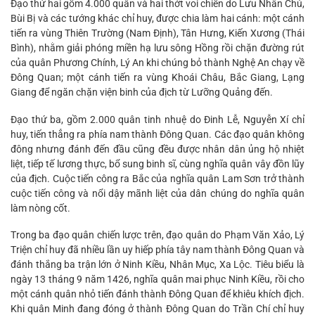
Đạo thứ hai gồm 4.000 quân và hai thớt voi chiến do Lưu Nhân Chú,
Bùi Bị và các tướng khác chỉ huy, được chia làm hai cánh: một cánh
tiến ra vùng Thiên Trường (Nam Định), Tân Hưng, Kiến Xương (Thái
Bình), nhằm giải phóng miền hạ lưu sông Hồng rồi chặn đường rút
của quân Phương Chính, Lý An khi chúng bỏ thành Nghệ An chạy về
Đông Quan; một cánh tiến ra vùng Khoái Châu, Bắc Giang, Lạng
Giang để ngăn chặn viện binh của địch từ Lưỡng Quảng đến.
Đạo thứ ba, gồm 2.000 quân tinh nhuệ do Đinh Lễ, Nguyễn Xí chỉ
huy, tiến thẳng ra phía nam thành Đông Quan. Các đạo quân không
đông nhưng đánh đến đầu cũng đều được nhân dân ủng hộ nhiệt
liệt, tiếp tế lương thực, bổ sung binh sĩ, cùng nghĩa quân vây đồn lũy
của địch. Cuộc tiến công ra Bắc của nghĩa quân Lam Sơn trở thành
cuộc tiến công và nổi dậy mãnh liệt của dân chúng do nghĩa quân
làm nòng cốt.
Trong ba đạo quân chiến lược trên, đạo quân do Phạm Văn Xảo, Lý
Triện chỉ huy đã nhiều lần uy hiếp phía tây nam thành Đông Quan và
đánh thắng ba trận lớn ở Ninh Kiều, Nhân Mục, Xa Lộc. Tiêu biểu là
ngày 13 tháng 9 năm 1426, nghĩa quân mai phục Ninh Kiều, rồi cho
một cánh quân nhỏ tiến đánh thành Đông Quan để khiêu khích địch.
Khi quân Minh đang đóng ở thành Đông Quan do Trần Chí chỉ huy