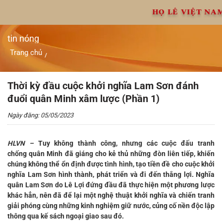
Chuyển
HỌ LÊ VIỆT NA
đến
nội
dung
tin nóng
Trang chủ
/
Thời kỳ đầu cuộc khởi nghĩa Lam Sơn đánh đuổi quân Minh
xâm lược (Phần 1)
Thời kỳ đầu cuộc khởi nghĩa Lam Sơn đánh
đuổi quân Minh xâm lược (Phần 1)
Ngày đăng: 05/05/2023
HLVN –
Tuy không thành công, nhưng các cuộc đấu tranh
chống quân Minh đã giáng cho kẻ thủ những đòn liên tiếp, khiến
chúng không thể ổn định được tình hình, tạo tiền đề cho cuộc khởi
nghĩa Lam Sơn hình thành, phát triển và đi đến thắng lợi. Nghĩa
quân Lam Sơn do Lê Lợi đứng đầu đã thực hiện một phương lược
khác hẳn, nên đã để lại một nghệ thuật khởi nghĩa và chiến tranh
giải phóng cùng những kinh nghiệm giữ nước, củng cố nền độc lập
thông qua kế sách ngoại giao sau đó.