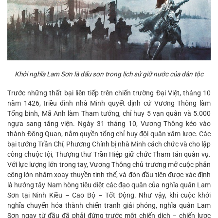
Khởi nghĩa Lam Sơn là dấu son trong lịch sử giữ nước của dân tộc
Trước những thất bại liên tiếp trên chiến trường Đại Việt, tháng 10
năm 1426, triều đình nhà Minh quyết định cử Vương Thông làm
Tổng binh, Mã Anh làm Tham tướng, chỉ huy 5 vạn quân và 5.000
ngựa sang tăng viện. Ngày 31 tháng 10, Vương Thông kéo vào
thành Đông Quan, nắm quyền tổng chỉ huy đội quân xâm lược. Các
bại tướng Trần Chí, Phương Chính bị nhà Minh cách chức và cho lập
công chuộc tội, Thượng thư Trần Hiệp giữ chức Tham tán quân vụ.
Với lực lượng lớn trong tay, Vương Thông chủ trương mở cuộc phản
công lớn nhằm xoay thuyền tình thế, và đòn đầu tiên được xác định
là hướng tây Nam hòng tiêu diệt các đạo quân của nghĩa quân Lam
Sơn tại Ninh Kiều – Cao Bộ – Tốt Động. Như vậy, khi cuộc khởi
nghĩa chuyển hóa thành chiến tranh giải phóng, nghĩa quân Lam
Sơn ngay từ đầu đã phải đứng trước một chiến dịch – chiến lược