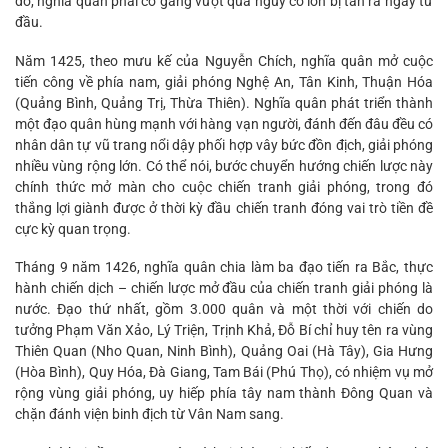
đó, nghĩa quân phải cố gắng vượt qua nguy cơ lớn bị tan rã ngay từ
đầu.
Năm 1425, theo mưu kế của Nguyễn Chích, nghĩa quân mở cuộc
tiến công về phía nam, giải phóng Nghệ An, Tân Kinh, Thuận Hóa
(Quảng Bình, Quảng Trị, Thừa Thiên). Nghĩa quân phát triển thành
một đạo quân hùng mạnh với hàng vạn người, đánh đến đâu đều có
nhân dân tự vũ trang nổi dậy phối hợp vây bức đồn địch, giải phóng
nhiều vùng rộng lớn. Có thể nói, bước chuyển hướng chiến lược này
chính thức mở màn cho cuộc chiến tranh giải phóng, trong đó
thắng lợi giành được ở thời kỳ đầu chiến tranh đóng vai trò tiền đề
cực kỳ quan trọng.
Tháng 9 năm 1426, nghĩa quân chia làm ba đạo tiến ra Bắc, thực
hành chiến dịch – chiến lược mở đầu của chiến tranh giải phóng là
nước. Đạo thứ nhất, gồm 3.000 quân và một thời với chiến do
tưởng Phạm Văn Xảo, Lý Triện, Trịnh Khả, Đỗ Bí chỉ huy tên ra vùng
Thiên Quan (Nho Quan, Ninh Bình), Quảng Oai (Hà Tây), Gia Hưng
(Hòa Bình), Quy Hóa, Đà Giang, Tam Bái (Phú Thọ), có nhiệm vụ mở
rộng vùng giải phóng, uy hiếp phía tây nam thành Đông Quan và
chặn đánh viện binh địch từ Vân Nam sang.