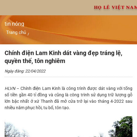
Chuyển
HỌ LÊ VIỆT NA
đến
nội
dung
tin nóng
Trang chủ
/
Chính điện Lam Kinh dát vàng đẹp tráng lệ, quyền thế, tôn
nghiêm
Chính điện Lam Kinh dát vàng đẹp tráng lệ,
quyền thế, tôn nghiêm
Ngày đăng: 22/04/2022
HLVN
– Chính điện Lam Kinh là công trình được dát vàng với tổng
số tiền gần 40 tỉ đồng và cũng là công trình sử dụng trữ lượng gỗ
lớn bậc nhất ở xứ Thanh đã mở cửa trở lại vào tháng 4-2022 sau
nhiều năm phục hồi, tu bổ, tôn tạo.