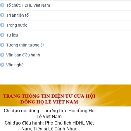
Tổ chức HĐHL Việt Nam
Tri ân tiên tổ
Trong nước
Tư liệu
Tương thân tương ái
Văn bản điều hành
Văn nghệ
TRANG THÔNG TIN ĐIỆN TỬ CỦA HỘI
ĐỒNG HỌ LÊ VIỆT NAM
Chỉ đạo nội dung: Thường trực Hội đồng Họ
Lê Việt Nam
Chỉ đạo điều hành: Phó Chủ tịch HĐHL Việt
Nam, Tiến sĩ Lê Cảnh Nhạc