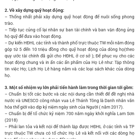
2. Về xây dựng quỹ hoạt động:
– Thống nhất phải xây dựng quỹ hoạt động để nuôi sống phong
trào.
– Tiếp tục củng cố lại nhân sự ban tài chính và ban vận động ủng
hộ quỹ để đưa vào hoạt động.
– Dự kiến HĐHL các tỉnh và thành phố trực thuộc TW mỗi năm đóng
góp từ 5 đến 10 triệu đồng cho quỹ hoạt động của dòng họ(theo
quy ước tài chính đã gửi cho HĐHL ở cơ sở ); Để phục vụ cho các
hoạt động chung và in ấn các ấn phẩm của Họ Lê như: Tập thông
tin việc Họ; Lịch Họ Lê hàng năm và các loại sách khác của dòng
họ.
3. Một số nhiệm vụ lớn phải tiến hành làm trong thời gian tới gồm:
– Chuẩn bị tốt các bước và các nội dung cần thiết để đề nghị nhà
nước và UNESCO công nhận vua Lê Thánh Tông là Danh nhân văn
hóa thế giới vào dịp kỷ niệm ngày sinh của Người ( năm 2017).
– Chuẩn bị để tổ chức kỷ niệm 700 năm ngày khởi nghĩa Lam Sơn
(2018)
– Phải lan tỏa và kết nội để thành lập được HĐHL ở các tỉnh và TP
trực thuộc TW chưa có tổ chức Họ Lê và kết nối với các dòng họ