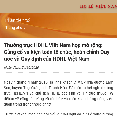
Chuyển
HỌ LÊ VIỆT NA
đến
nội
dung
Tri ân tiên tổ
Trang chủ
/
Thường trực HDHL Việt Nam họp mở rộng: Củng cố và kiện
toàn tổ chức, hoàn chỉnh Quy ước và Quy định của HĐHL Việt
Nam
Thường trực HDHL Việt Nam họp mở rộng:
Củng cố và kiện toàn tổ chức, hoàn chỉnh Quy
ước và Quy định của HĐHL Việt Nam
Ngày đăng: 24/10/2020
Ngày 4 tháng 4 năm 2015; Tại nhà khách CTy CP mía đường Lam
Sơn, huyện Thọ Xuân, tỉnh Thanh Hóa .Đã diễn ra hội nghị thường
trực HĐHL.VN và chủ tịch HĐHL các tỉnh và TP trực thuộc TW
đểbàn về công tác củng cố tổ chức và triển khai những công việc
quan trọng trong thời gian tới.
Trước giờ khai mạc các đại biểu dự hội nghị đã dự Lễ dâng hương