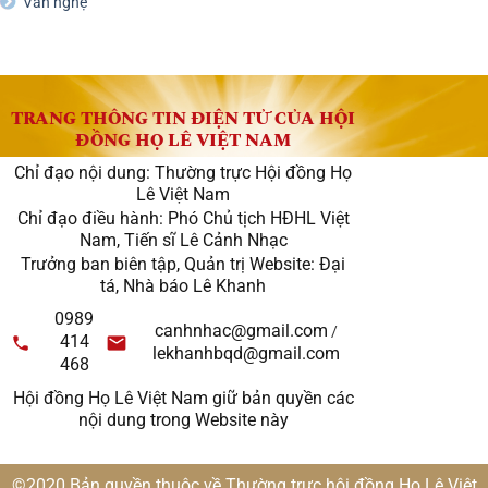
Văn nghệ
TRANG THÔNG TIN ĐIỆN TỬ CỦA HỘI
ĐỒNG HỌ LÊ VIỆT NAM
Chỉ đạo nội dung: Thường trực Hội đồng Họ
Lê Việt Nam
Chỉ đạo điều hành: Phó Chủ tịch HĐHL Việt
Nam, Tiến sĩ Lê Cảnh Nhạc
Trưởng ban biên tập, Quản trị Website: Đại
tá, Nhà báo Lê Khanh
0989
canhnhac@gmail.com
/
414
lekhanhbqd@gmail.com
468
Hội đồng Họ Lê Việt Nam giữ bản quyền các
nội dung trong Website này
©2020 Bản quyền thuộc về Thường trực hội đồng Họ Lê Việt