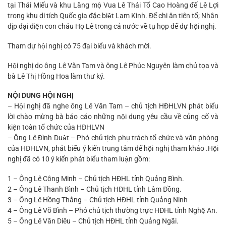
tại Thái Miếu và khu Lăng mộ Vua Lê Thái Tổ Cao Hoàng đế Lê Lợi
trong khu di tích Quốc gia đặc biệt Lam Kinh. Để chi ân tiên tổ; Nhân
dịp đại diện con cháu Họ Lê trong cả nước về tụ họp để dự hội nghị.
Tham dự hội nghị có 75 đại biểu và khách mời.
Hội nghị do ông Lê Văn Tam và ông Lê Phúc Nguyên làm chủ tọa và
bà Lê Thị Hồng Hoa làm thư ký.
NỘI DUNG HỘI NGHỊ
– Hội nghị đã nghe ông Lê Văn Tam – chủ tịch HĐHLVN phát biểu
lời chào mừng bà báo cáo những nội dung yêu cầu về củng cố và
kiện toàn tổ chức của HĐHLVN
– Ông Lê Đình Duật – Phó chủ tịch phụ trách tổ chức và văn phòng
của HĐHLVN, phát biểu ý kiến trung tâm để hội nghị tham khảo .Hội
nghị đã có 10 ý kiến phát biểu tham luận gồm:
1 – Ông Lê Công Minh – Chủ tịch HĐHL tỉnh Quảng Bình.
2 – Ông Lê Thanh Bình – Chủ tịch HĐHL tỉnh Lâm Đồng.
3 – Ông Lê Hồng Thắng – Chủ tịch HĐHL tỉnh Quảng Ninh
4 – Ông Lê Võ Bình – Phó chủ tịch thường trực HĐHL tỉnh Nghệ An.
5 – Ông Lê Văn Diêu – Chủ tịch HĐHL tỉnh Quảng Ngãi.