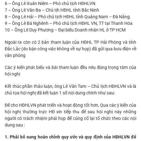
6 – Ông Lê Xuân Niêm – Phó chủ tịch HĐHLVN.
7 – Ông Lê Văn Ba – Chủ tịh HĐHL tỉnh Bắc Ninh
8 – Ông Lê Hải – Phó chủ tịch HĐHL tỉnh Quảng Nam – Đà Nẵng.
9 – Ông Lê Bá Nghênh – Phó chủ tịch HĐHL VN, TT tại Thanh Hóa
10 – Ông Lê Duy Phương – Đại biểu Doanh nhân HL ở TP HCM
Ngoài ra còn có 2 bản tham luận của HĐHL TP Hải Phòng và tỉnh
Đắc Lắc (do bận công việc không về sự họp) đã gửi qua bưu điện về
văn phòng
Các ý kiến phát biểu và bài tham luận đều nêu đúng trọng tâm của
hội nghị
Kết thúc phần thảo luận; ông Lê Văn Tam – Chủ tịch HĐHLVN và là
chủ tọa hội nghị đã kết luận 1 số nội dung chính như sau:
Để cho HĐHLVN phát triển và hoạt động tốt hơn, Qua các ý kiến của
hội nghị thường trực HĐ xin tiếp thu để sau hội nghị này những
người có trách nhiệm phải họp để củng cố lại tổ chức theo các nội
dung sau :
1. Phải bổ sung hoàn chỉnh quy ước và quy định của HĐHLVN để