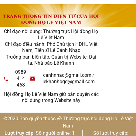
TRANG THÔNG TIN ĐIỆN TỬ CỦA HỘI
ĐỒNG HỌ LÊ VIỆT NAM
Chỉ đạo nội dung: Thường trực Hội đồng Họ
Lê Việt Nam
Chỉ đạo điều hành: Phó Chủ tịch HĐHL Việt
Nam, Tiến sĩ Lê Cảnh Nhạc
Trưởng ban biên tập, Quản trị Website: Đại
tá, Nhà báo Lê Khanh
0989
canhnhac@gmail.com
/
414
lekhanhbqd@gmail.com
468
Hội đồng Họ Lê Việt Nam giữ bản quyền các
nội dung trong Website này
©2020 Bản quyền thuộc về Thường trực hội đồng Họ Lê Việt
Nam
Lượt truy cập:
Số người online: 1
Số lượt truy cập: