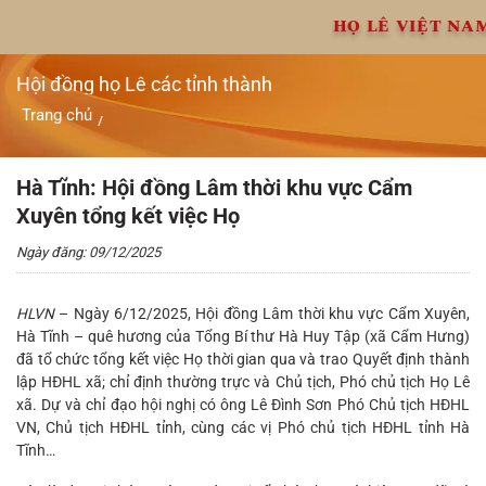
Chuyển
HỌ LÊ VIỆT NA
đến
nội
dung
Hội đồng họ Lê các tỉnh thành
Trang chủ
/
Hà Tĩnh: Hội đồng Lâm thời khu vực Cẩm Xuyên tổng kết việc
Họ
Hà Tĩnh: Hội đồng Lâm thời khu vực Cẩm
Xuyên tổng kết việc Họ
Ngày đăng: 09/12/2025
HLVN
– Ngày 6/12/2025, Hội đồng Lâm thời khu vực Cẩm Xuyên,
Hà Tĩnh – quê hương của Tổng Bí thư Hà Huy Tập (xã Cẩm Hưng)
đã tổ chức tổng kết việc Họ thời gian qua và trao Quyết định thành
lập HĐHL xã; chỉ định thường trực và Chủ tịch, Phó chủ tịch Họ Lê
xã. Dự và chỉ đạo hội nghị có ông Lê Đình Sơn Phó Chủ tịch HĐHL
VN, Chủ tịch HĐHL tỉnh, cùng các vị Phó chủ tịch HĐHL tỉnh Hà
Tĩnh…