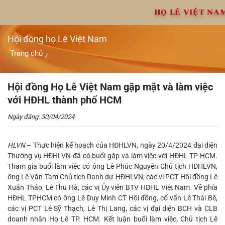
Chuyển
HỌ LÊ VIỆT NA
đến
nội
dung
Hội đồng họ Lê Việt Nam
Trang chủ
/
Hội đồng Họ Lê Việt Nam gặp mặt và làm việc với HĐHL
thành phố HCM
Hội đồng Họ Lê Việt Nam gặp mặt và làm việc
với HĐHL thành phố HCM
Ngày đăng: 30/04/2024
HLVN
– Thực hiện kế hoạch của HĐHLVN, ngày 20/4/2024 đại diện
Thường vụ HĐHLVN đã có buổi gặp và làm việc với HĐHL TP HCM.
Tham gia buổi làm việc có ông Lê Phúc Nguyên Chủ tịch HĐHLVN,
ông Lê Văn Tam Chủ tịch Danh dự HĐHLVN; các vị PCT Hội đồng Lê
Xuân Thảo, Lê Thu Hà, các vị Ủy viên BTV HĐHL Việt Nam. Về phía
HĐHL TPHCM có ông Lê Duy Minh CT Hội đồng, cố vấn Lê Thái Bê,
các vị PCT Lê Sỹ Thạch, Lê Thị Lang, các vị đại diện BCH và CLB
doanh nhân Họ Lê TP. HCM. Kết luận buổi làm việc, Chủ tịch Lê