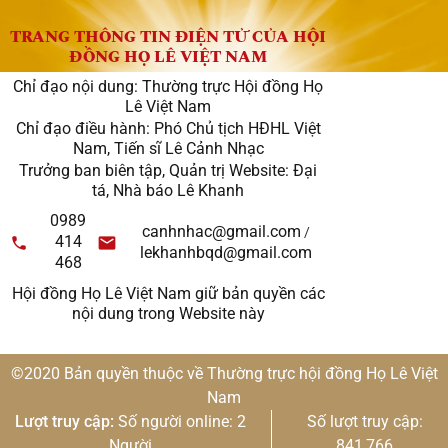
TRANG THÔNG TIN ĐIỆN TỬ CỦA HỘI
ĐỒNG HỌ LÊ VIỆT NAM
Chỉ đạo nội dung: Thường trực Hội đồng Họ
Lê Việt Nam
Chỉ đạo điều hành: Phó Chủ tịch HĐHL Việt
Nam, Tiến sĩ Lê Cảnh Nhạc
Trưởng ban biên tập, Quản trị Website: Đại
tá, Nhà báo Lê Khanh
0989
canhnhac@gmail.com
/
414
lekhanhbqd@gmail.com
468
Hội đồng Họ Lê Việt Nam giữ bản quyền các
nội dung trong Website này
©2020 Bản quyền thuộc về Thường trực hội đồng Họ Lê Việt
Nam
Lượt truy cập:
Số người online: 2
Số lượt truy cập:
Người
841,766