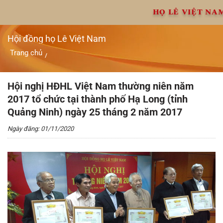
Chuyển
HỌ LÊ VIỆT NA
đến
nội
dung
Hội đồng họ Lê Việt Nam
Trang chủ
/
Hội nghị HĐHL Việt Nam thường niên năm 2017 tổ chức tại
thành phố Hạ Long (tỉnh Quảng Ninh) ngày 25 tháng 2 năm
2017
Hội nghị HĐHL Việt Nam thường niên năm
2017 tổ chức tại thành phố Hạ Long (tỉnh
Quảng Ninh) ngày 25 tháng 2 năm 2017
Ngày đăng: 01/11/2020