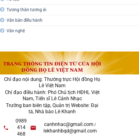
Tương thân tương ái
Văn bản điều hành
Văn nghệ
TRANG THÔNG TIN ĐIỆN TỬ CỦA HỘI
ĐỒNG HỌ LÊ VIỆT NAM
Chỉ đạo nội dung: Thường trực Hội đồng Họ
Lê Việt Nam
Chỉ đạo điều hành: Phó Chủ tịch HĐHL Việt
Nam, Tiến sĩ Lê Cảnh Nhạc
Trưởng ban biên tập, Quản trị Website: Đại
tá, Nhà báo Lê Khanh
0989
canhnhac@gmail.com
/
414
lekhanhbqd@gmail.com
468