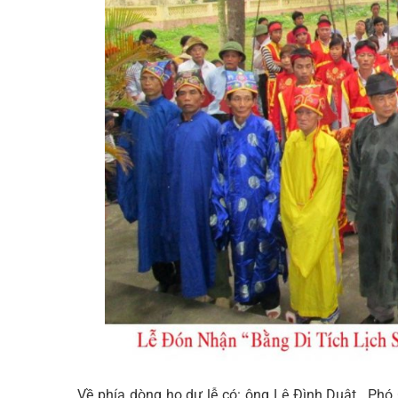
Về phía dòng họ dự lễ có: ông Lê Đình Duật, Phó