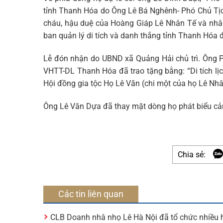
tỉnh Thanh Hóa do Ông Lê Bá Nghênh- Phó Chủ Tịc
cháu, hậu duệ của Hoàng Giáp Lê Nhân Tế và nhâ
ban quản lý di tích và danh thắng tỉnh Thanh Hóa
Lễ đón nhận do UBND xã Quảng Hải chủ trì. Ông P
VHTT-DL Thanh Hóa đã trao tặng bằng: “Di tích lị
Hội đồng gia tộc Họ Lê Văn (chi một của họ Lê Nhân)
Ông Lê Văn Dựa đã thay mặt dòng họ phát biểu cả
Chia sẻ:
Các tin liên quan
CLB Doanh nhâ nhọ Lê Hà Nội đã tổ chức nhiều h