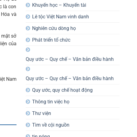
Khuyến học – Khuyến tài
c là con
 Hóa và
Lê tộc Việt Nam vinh danh
Nghiên cứu dòng họ
y mặt sở
Phát triển tổ chức
diện của
Quy ước – Quy chế – Văn bản điều hành
Quy ước – Quy chế – Văn bản điều hành
iệt Nam
Quy ước, quy chế hoạt động
Thông tin việc họ
Thư viện
Tìm về cội nguồn
tin nóng