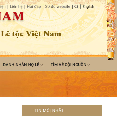
iện
Liên hệ
Hỏi đáp
Sơ đồ website
English
 NAM
 Lê tộc Việt Nam
DANH NHÂN HỌ LÊ
TÌM VỀ CỘI NGUỒN
TIN MỚI NHẤT