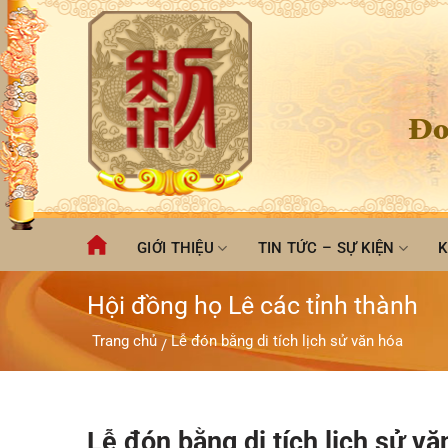
Chuyển
đến
nội
dung
Đo
GIỚI THIỆU
TIN TỨC – SỰ KIỆN
K
Hội đồng họ Lê các tỉnh thành
Trang chủ
Lễ đón bằng di tích lịch sử văn hóa
/
Lễ đón bằng di tích lịch sử vă