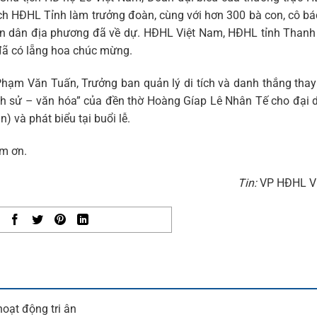
h HĐHL Tỉnh làm trưởng đoàn, cùng với hơn 300 bà con, cô bá
n dân địa phương đã về dự. HĐHL Việt Nam, HĐHL tỉnh Thanh
 đã có lẵng hoa chúc mừng.
hạm Văn Tuấn, Trưởng ban quản lý di tích và danh thắng tha
ch sử – văn hóa” của đền thờ Hoàng Gíap Lê Nhân Tế cho đại 
 và phát biểu tại buổi lễ.
m ơn.
Tin:
VP HĐHL V
oạt động tri ân