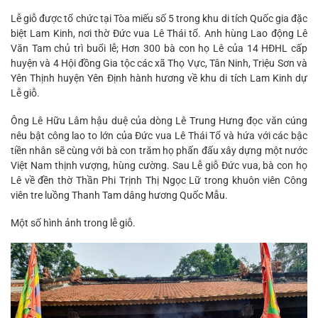
Lễ giỗ được tổ chức tại Tòa miếu số 5 trong khu di tích Quốc gia đặc
biệt Lam Kinh, nơi thờ Đức vua Lê Thái tổ. Anh hùng Lao động Lê
Văn Tam chủ trì buổi lễ; Hơn 300 bà con họ Lê của 14 HĐHL cấp
huyện và 4 Hội đồng Gia tộc các xã Thọ Vực, Tân Ninh, Triệu Sơn và
Yên Thịnh huyện Yên Định hành hương về khu di tích Lam Kinh dự
Lễ giỗ.
Ông Lê Hữu Lâm hậu duệ của dòng Lê Trung Hưng đọc văn cúng
nêu bật công lao to lớn của Đức vua Lê Thái Tổ và hứa với các bậc
tiền nhân sẽ cùng với bà con trăm họ phấn đấu xây dựng một nước
Việt Nam thịnh vượng, hùng cường. Sau Lễ giỗ Đức vua, bà con họ
Lê về đền thờ Thần Phi Trịnh Thị Ngọc Lữ trong khuôn viên Công
viên tre luồng Thanh Tam dâng hương Quốc Mẫu.
Một số hình ảnh trong lễ giỗ.