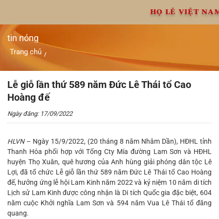
Chuyển
HỌ LÊ VIỆT NA
đến
nội
dung
tin nóng
Trang chủ
/
Lễ giỗ lần thứ 589 năm Đức Lê Thái tổ Cao Hoàng đế
Lễ giỗ lần thứ 589 năm Đức Lê Thái tổ Cao
Hoàng đế
Ngày đăng: 17/09/2022
HLVN
– Ngày 15/9/2022, (20 tháng 8 năm Nhâm Dần), HĐHL tỉnh
Thanh Hóa phối hợp với Tổng Cty Mía đường Lam Sơn và HĐHL
huyện Thọ Xuân, quê hương của Anh hùng giải phóng dân tộc Lê
Lợi, đã tổ chức Lễ giỗ lần thứ 589 năm Đức Lê Thái tổ Cao Hoàng
đế, hưởng ứng lễ hội Lam Kinh năm 2022 và kỷ niệm 10 năm di tích
Lịch sử Lam Kinh được công nhận là Di tích Quốc gia đặc biệt, 604
năm cuộc Khởi nghĩa Lam Sơn và 594 năm Vua Lê Thái tổ đăng
quang.