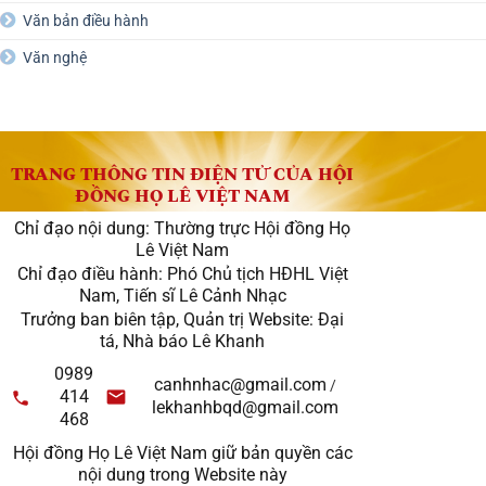
Văn bản điều hành
Văn nghệ
TRANG THÔNG TIN ĐIỆN TỬ CỦA HỘI
ĐỒNG HỌ LÊ VIỆT NAM
Chỉ đạo nội dung: Thường trực Hội đồng Họ
Lê Việt Nam
Chỉ đạo điều hành: Phó Chủ tịch HĐHL Việt
Nam, Tiến sĩ Lê Cảnh Nhạc
Trưởng ban biên tập, Quản trị Website: Đại
tá, Nhà báo Lê Khanh
0989
canhnhac@gmail.com
/
414
lekhanhbqd@gmail.com
468
Hội đồng Họ Lê Việt Nam giữ bản quyền các
nội dung trong Website này