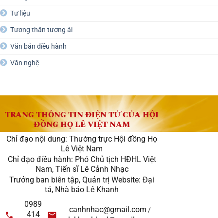
Tư liệu
Tương thân tương ái
Văn bản điều hành
Văn nghệ
TRANG THÔNG TIN ĐIỆN TỬ CỦA HỘI
ĐỒNG HỌ LÊ VIỆT NAM
Chỉ đạo nội dung: Thường trực Hội đồng Họ
Lê Việt Nam
Chỉ đạo điều hành: Phó Chủ tịch HĐHL Việt
Nam, Tiến sĩ Lê Cảnh Nhạc
Trưởng ban biên tập, Quản trị Website: Đại
tá, Nhà báo Lê Khanh
0989
canhnhac@gmail.com
/
414