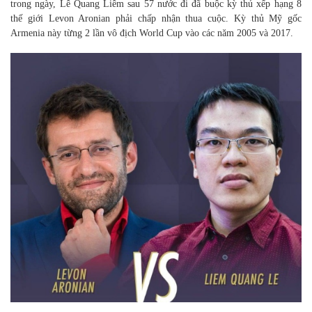
trong ngày, Lê Quang Liêm sau 57 nước đi đã buộc kỳ thủ xếp hạng 8
thế giới Levon Aronian phải chấp nhận thua cuộc. Kỳ thủ Mỹ gốc
Armenia này từng 2 lần vô địch World Cup vào các năm 2005 và 2017.