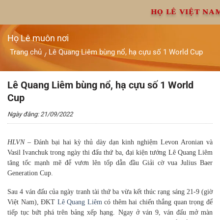
Chuyển
HỌ LÊ VIỆT NA
đến
nội
dung
Họ Lê muôn nơi
Trang chủ
Lê Quang Liêm bùng nổ, hạ cựu số 1 World Cup
/
Lê Quang Liêm bùng nổ, hạ cựu số 1 World
Cup
Ngày đăng: 21/09/2022
HLVN
– Đánh bại hai kỳ thủ dày dạn kinh nghiệm Levon Aronian và
Vasil Ivanchuk trong ngày thi đấu thứ ba, đại kiện tướng Lê Quang Liêm
tăng tốc mạnh mẽ để vươn lên tốp dẫn đầu Giải cờ vua Julius Baer
Generation Cup.
Sau 4 ván đấu của ngày tranh tài thứ ba vừa kết thúc rạng sáng 21-9 (giờ
Việt Nam), ĐKT
Lê Quang Liêm
có thêm hai chiến thắng quan trọng để
tiếp tục bứt phá trên bảng xếp hạng. Ngay ở ván 9, ván đấu mở màn