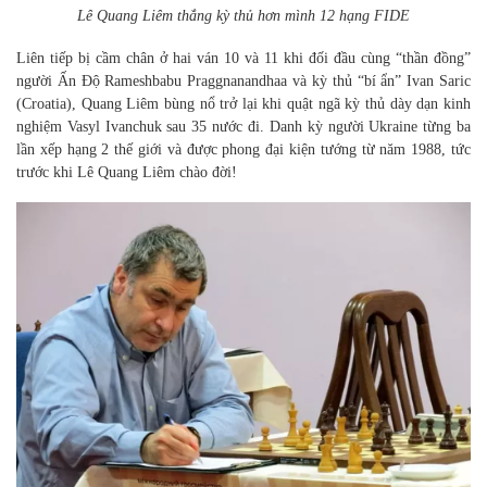
Lê Quang Liêm thắng kỳ thủ hơn mình 12 hạng FIDE
Liên tiếp bị cầm chân ở hai ván 10 và 11 khi đối đầu cùng “thần đồng”
người Ấn Độ Rameshbabu Praggnanandhaa và kỳ thủ “bí ẩn” Ivan Saric
(Croatia), Quang Liêm bùng nổ trở lại khi quật ngã kỳ thủ dày dạn kinh
nghiệm Vasyl Ivanchuk sau 35 nước đi. Danh kỳ người Ukraine từng ba
lần xếp hạng 2 thế giới và được phong đại kiện tướng từ năm 1988, tức
trước khi Lê Quang Liêm chào đời!