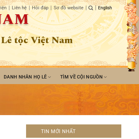
iện
Liên hệ
Hỏi đáp
Sơ đồ website
English
 NAM
 Lê tộc Việt Nam
DANH NHÂN HỌ LÊ
TÌM VỀ CỘI NGUỒN
TIN MỚI NHẤT