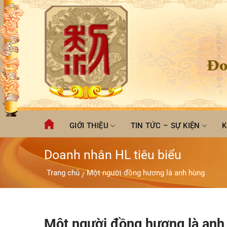
Chuyển
đến
nội
dung
Đo
GIỚI THIỆU
TIN TỨC – SỰ KIỆN
K
Doanh nhân HL tiêu biểu
Trang chủ
Một người đồng hương là anh hùng
/
Một người đồng hương là anh