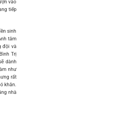
lượn vào
ang tiếp
iền sinh
 Anh tâm
g đội và
ình Trị
sẽ dành
 làm như
hưng rất
hó khăn.
tặng nhà