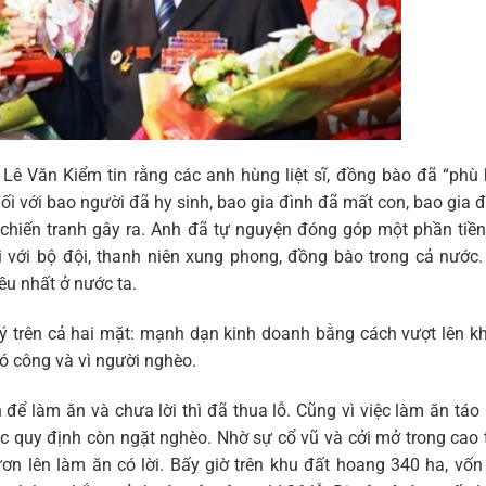
, Lê Văn Kiểm tin rằng các anh hùng liệt sĩ, đồng bào đã “phù
ối với bao người đã hy sinh, bao gia đình đã mất con, bao gia 
chiến tranh gây ra. Anh đã tự nguyện đóng góp một phần tiền
i với bộ đội, thanh niên xung phong, đồng bào trong cả nước
ều nhất ở nước ta.
 trên cả hai mặt: mạnh dạn kinh doanh bằng cách vượt lên k
có công và vì người nghèo.
ể làm ăn và chưa lời thì đã thua lỗ. Cũng vì việc làm ăn tá
ác quy định còn ngặt nghèo. Nhờ sự cổ vũ và cởi mở trong cao 
n lên làm ăn có lời. Bấy giờ trên khu đất hoang 340 ha, vốn