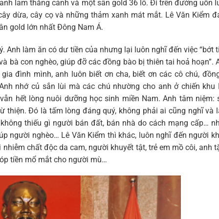
anh lam thắng cảnh và một sân gold 36 lỗ. Đi trên đường uốn 
, cây dừa, cây cọ và những thảm xanh mát mắt. Lê Văn Kiểm đ
 sân gold lớn nhất Đông Nam Á.
 Anh làm ăn có dư tiền của nhưng lại luôn nghĩ đến việc “bớt t
i và bà con nghèo, giúp đỡ các đồng bào bị thiên tai hoả hoạn”.
gia đình mình, anh luôn biết ơn cha, biết ơn các cô chú, đồn
Anh nhớ củ sắn lùi mà các chú nhường cho anh ở chiến khu B
 vẫn hết lòng nuôi dưỡng học sinh miền Nam. Anh tâm niệm: 
ừ thiện. Đó là tấm lòng đáng quý, không phải ai cũng nghĩ và
, không thiếu gì người bán đất, bán nhà do cách mạng cấp… n
iúp người nghèo… Lê Văn Kiểm thì khác, luôn nghĩ đến người k
 nhiễm chất độc da cam, người khuyết tật, trẻ em mồ côi, anh 
 góp tiền mổ mắt cho người mù…