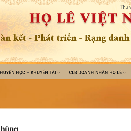
Thư v
HỌ LÊ VIỆT
àn kết - Phát triển - Rạng danh
HUYẾN HỌC – KHUYẾN TÀI
CLB DOANH NHÂN HỌ LÊ
 hùng