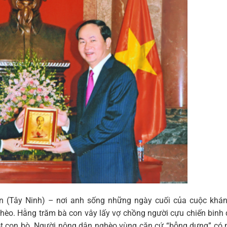
n (Tây Ninh) – nơi anh sống những ngày cuối của cuộc khán
hèo. Hằng trăm bà con vây lấy vợ chồng người cựu chiến binh
t con bò. Người nông dân nghèo vùng căn cứ “bỗng dưng” có 