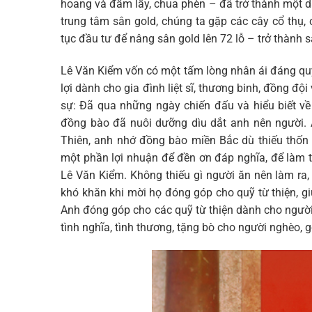
hoang và đầm lầy, chua phèn – đã trở thành một d
trung tâm sân gold, chúng ta gặp các cây cổ thụ
tục đầu tư để nâng sân gold lên 72 lỗ – trở thành
Lê Văn Kiểm vốn có một tấm lòng nhân ái đáng quý.
lợi dành cho gia đình liệt sĩ, thương binh, đồng độ
sự: Đã qua những ngày chiến đấu và hiểu biết về 
đồng bào đã nuôi dưỡng dìu dắt anh nên người. 
Thiên, anh nhớ đồng bào miền Bắc dù thiếu thốn
một phần lợi nhuận để đền ơn đáp nghĩa, để làm t
Lê Văn Kiểm. Không thiếu gì người ăn nên làm ra
khó khăn khi mời họ đóng góp cho quỹ từ thiện, g
Anh đóng góp cho các quỹ từ thiện dành cho người
tình nghĩa, tình thương, tặng bò cho người nghèo,