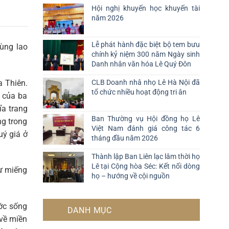
Hội nghị khuyến học khuyến tài
năm 2026
Lễ phát hành đặc biệt bộ tem bưu
ùng lao
chính kỷ niệm 300 năm Ngày sinh
Danh nhân văn hóa Lê Quý Đôn
a Thiên.
CLB Doanh nhâ nhọ Lê Hà Nội đã
tổ chức nhiều hoạt động tri ân
 của ba
ĩa trang
Ban Thường vụ Hội đồng họ Lê
g trong
Việt Nam đánh giá công tác 6
uý giá ở
tháng đầu năm 2026
Thành lập Ban Liên lạc lâm thời họ
Lê tại Cộng hòa Séc: Kết nối dòng
từ miếng
họ – hướng về cội nguồn
ớc sống
DANH MỤC
về miền