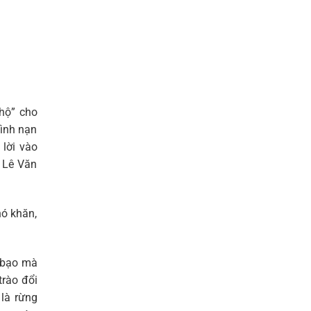
 hộ” cho
đình nạn
 lời vào
. Lê Văn
hó khăn,
o bạo mà
trào đổi
 là rừng