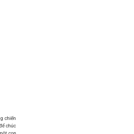
g chiến
 để chúc
một con