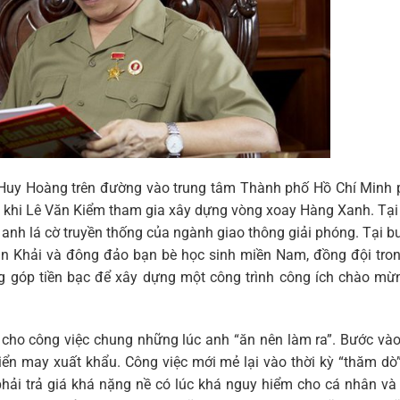
Huy Hoàng trên đường vào trung tâm Thành phố Hồ Chí Minh p
 khi Lê Văn Kiểm tham gia xây dựng vòng xoay Hàng Xanh. Tại
anh lá cờ truyền thống của ngành giao thông giải phóng. Tại bu
n Khải và đông đảo bạn bè học sinh miền Nam, đồng đội tron
ng góp tiền bạc để xây dựng một công trình công ích chào mừ
cho công việc chung những lúc anh “ăn nên làm ra”. Bước vào
ển may xuất khẩu. Công việc mới mẻ lại vào thời kỳ “thăm dò
phải trả giá khá nặng nề có lúc khá nguy hiểm cho cá nhân và