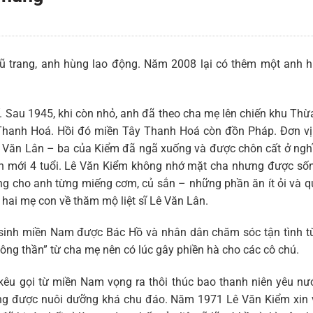
ũ trang, anh hùng lao động. Năm 2008 lại có thêm một anh h
. Sau 1945, khi còn nhỏ, anh đã theo cha mẹ lên chiến khu Thừ
 Thanh Hoá. Hồi đó miền Tây Thanh Hoá còn đồn Pháp. Đơn vị
Lê Văn Lân – ba của Kiểm đã ngã xuống và được chôn cất ở ngh
 mới 4 tuổi. Lê Văn Kiểm không nhớ mặt cha nhưng được sốn
g cho anh từng miếng cơm, củ sắn – những phần ăn ít ỏi và q
, hai mẹ con về thăm mộ liệt sĩ Lê Văn Lân.
c sinh miền Nam được Bác Hồ và nhân dân chăm sóc tận tình 
công thần” từ cha mẹ nên có lúc gây phiền hà cho các cô chú.
kêu gọi từ miền Nam vọng ra thôi thúc bao thanh niên yêu nư
ng được nuôi dưỡng khá chu đáo. Năm 1971 Lê Văn Kiểm xin 