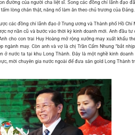
 con đường của người cha liệt sĩ. Song các đồng chí lãnh đạo đã
ới tấm lòng chân thật, năng nổ làm ăn theo chủ trương của Đảng.
được các đồng chí lãnh đạo ở Trung ương và Thành phố Hồ Chí
 được nợ nần cũ và bước vào thời kỳ kinh doanh mới. Anh đầu tư
 Anh cho con trai Huy Hoàng mở rộng xưởng may xuất khẩu th
 ngành may. Còn anh và vợ là chị Trần Cẩm Nhung “bắt nhịp”
ên ở nước ta tại khu Long Thành. Đây là một nghề kinh doan
vực, mời chuyên gia nước ngoài để đưa sân gold Long Thành t