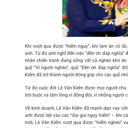
Khi vượt qua được “hiểm nguy”, khi làm ăn có lãi
anh. Từ đó anh nghĩ đến việc “đền ơn đáp nghĩa” đ
nhân chiến tranh đang sống vất vả nghèo khó do 
quỹ “Vì người nghèo”, quỹ “Đền ơn đáp nghĩa” đố
Kiểm đã trở thành người đóng góp cho các quỹ nhi
Từ đó cuộc đời Lê Văn Kiểm được mọi người chú ý
trói buộc và tấm lòng vì đồng đội, vì những người 
Về kinh doanh, Lê Văn Kiểm đã mạnh dạn vay vốn đ
anh được liệt vào các “đại gia nguy hiểm” – khi c
mới, Lê Văn Kiểm vượt qua được “hiểm nghèo” vươ