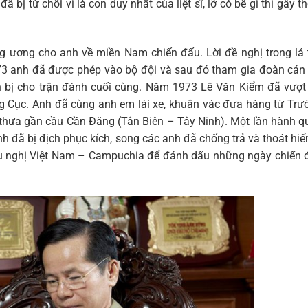
bị từ chối vì là con duy nhất của liệt sĩ, lỡ có bề gì thì gây 
g ương cho anh về miền Nam chiến đấu. Lời đề nghị trong lá 
 anh đã được phép vào bộ đội và sau đó tham gia đoàn cán 
 bị cho trận đánh cuối cùng. Năm 1973 Lê Văn Kiểm đã vượt
g Cục. Anh đã cùng anh em lái xe, khuân vác đưa hàng từ Trư
 thưa gần cầu Cần Đăng (Tân Biên – Tây Ninh). Một lần hành q
h đã bị địch phục kích, song các anh đã chống trả và thoát hiể
ữu nghị Việt Nam – Campuchia để đánh dấu những ngày chiến đ