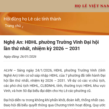
Chuyển
HỌ LÊ VIỆT NA
đến
nội
dung
Hội đồng họ Lê các tỉnh thành
Trang chủ
/
Nghệ An: HĐHL phường Trường Vinh Đại hội lần thứ nhất,
nhiệm kỳ 2026 – 2031
Nghệ An: HĐHL phường Trường Vinh Đại hội
lần thứ nhất, nhiệm kỳ 2026 – 2031
Ngày đăng: 26/01/2026
HLVN
– Sáng ngày 24/1/2026, HĐHL phường Trường Vinh (tỉnh
Nghệ An) trên cơ sở sáp nhập HĐHL của 7 phường đã tiến hành Đại
hội lần thứ nhất, nhiệm kỳ 2026 – 2031. Về dự có các vị chủ tịch,
các phó chủ tịch HĐHL, CLBDNHL tỉnh, thường trực HĐHL khu vực
Vinh, và hơn 50 đại biểu đại diện cho Họ Lê các phường cũ.
Đại hội diễn ra trong không khí phấn khởi, đoàn kết, thống nhất cao.
Đaiọ hội đã biểu quyết thông qua Chương trình hoạt động, Quy ước