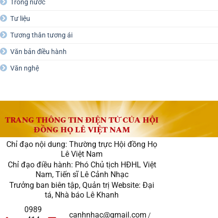
Trong nước
Tư liệu
Tương thân tương ái
Văn bản điều hành
Văn nghệ
TRANG THÔNG TIN ĐIỆN TỬ CỦA HỘI
ĐỒNG HỌ LÊ VIỆT NAM
Chỉ đạo nội dung: Thường trực Hội đồng Họ
Lê Việt Nam
Chỉ đạo điều hành: Phó Chủ tịch HĐHL Việt
Nam, Tiến sĩ Lê Cảnh Nhạc
Trưởng ban biên tập, Quản trị Website: Đại
tá, Nhà báo Lê Khanh
0989
canhnhac@gmail.com
/