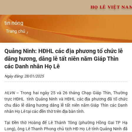
Chuyển
HỌ LÊ VIỆT NA
đến
nội
dung
tin nóng
Trang chủ
/
Quảng Ninh: HĐHL các địa phương tổ chức lễ dâng hương,
dâng lễ tất niên năm Giáp Thìn các Danh nhân Họ Lê
Quảng Ninh: HĐHL các địa phương tổ chức lễ
dâng hương, dâng lễ tất niên năm Giáp Thìn
các Danh nhân Họ Lê
Ngày đăng: 28/01/2025
HLVN
– Trong hai ngày 25 và 26 tháng Chạp Giáp Thìn, Thường
trực HĐHL tỉnh Quảng Ninh và HĐHL các địa phương đã tổ chức
chu đáo lễ dâng hương dâng lễ tất niên năm Giáp Thìn các Danh
nhân Họ Lê tại các đền thờ trên địa bàn tỉnh.
Tại Đền thờ Hoàng đế Lê Thánh Tông (phường Hồng Gai TP Hạ
Long), ông Lê Thanh Phong chủ tịch HĐ Họ Lê tỉnh Quảng Ninh đã