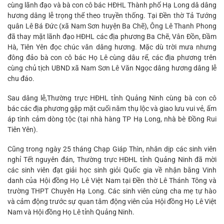
cùng lãnh đạo và bà con cô bác HĐHL Thành phố Hạ Long dâ dâng
hương dâng lễ trọng thể theo truyền thống. Tại Đền thờ Tả Tướng
quân Lê Bá Đức (xã Nam Sơn huyện Ba Chẽ), Ông Lê Thanh Phong
đã thay mặt lãnh đạo HĐHL các địa phương Ba Chẽ, Vân Đồn, Đầm
Hà, Tiên Yên đọc chúc văn dâng hương. Mặc dù trời mưa nhưng
đông đảo bà con cô bác Họ Lê cùng dâu rể, các địa phương trên
cùng chủ tịch UBND xã Nam Sơn Lê Văn Ngọc dâng hương dâng lễ
chu đáo.
Sau dâng lễ,Thường trực HĐHL tỉnh Quảng Ninh cùng bà con cô
bác các địa phương gặp mặt cuối năm thụ lộc và giao lưu vui vẻ, ấm
áp tình cảm dòng tộc (tại nhà hàng TP Hạ Long, nhà bè Đồng Rui
Tiên Yên).
Cũng trong ngày 25 tháng Chạp Giáp Thìn, nhân dịp các sinh viên
nghỉ Tết nguyên đán, Thường trực HĐHL tỉnh Quảng Ninh đã mời
các sinh viên đạt giải học sinh giỏi Quốc gia về nhận bằng Vinh
danh của Hội đồng Họ Lê Việt Nam tại Đền thờ Lê Thánh Tông và
trường THPT Chuyên Hạ Long. Các sinh viên cùng cha mẹ tự hào
và cảm động trước sự quan tâm động viên của Hội đồng Họ Lê Việt
Nam và Hội đồng Họ Lê tỉnh Quảng Ninh.