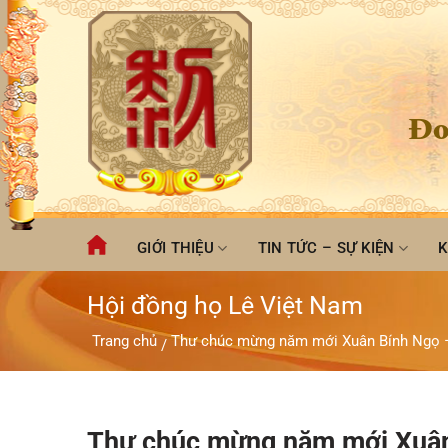
Chuyển
đến
nội
dung
Đo
GIỚI THIỆU
TIN TỨC – SỰ KIỆN
K
Hội đồng họ Lê Việt Nam
Trang chủ
Thư chúc mừng năm mới Xuân Bính Ngọ 
/
Thư chúc mừng năm mới Xuân