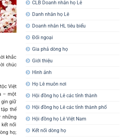
CLB Doanh nhân họ Lê
Danh nhân họ Lê
Doanh nhân HL tiêu biểu
Đối ngoại
Gia phả dòng họ
ời khắc
Giới thiệu
lời chúc
Hình ảnh
Họ Lê muôn nơi
ộc Việt
ta – một
Hội đồng họ Lê các tỉnh thành
 gìn giữ
Hội đồng họ Lê các tỉnh thành phố
 tập thể
y những
Hội đồng họ Lê Việt Nam
 kết nối
Kết nối dòng họ
dòng họ;