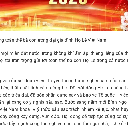
ng toàn thể bà con trong đại gia đình Họ Lê Việt Nam !
miền đất nước, trong không khí ấm áp, thiêng liêng của th
tôi trân trọng gửi tới toàn thể bà con Họ Lê trong cả nước 
 của sự đoàn viên. Truyền thống hàng nghìn năm của dân t
tiên, thắt chặt tình cảm dòng họ. Đối với dòng Họ Lê chúng 
ua các triều đại, đã góp phần dựng xây và bảo vệ Tổ quốc – việc
tiên lại càng có ý nghĩa sâu sắc. Bước sang năm mới Bính Ngọ,
iệt Nam khoá IV ý thức sâu sắc trách nhiệm kế tục, phát hu
dày công xây dựng, vun đắp. Hội đồng sẽ tiếp tục củng cố sự
ước đẩy mạnh công tác nghiên cứu, sưu tầm gia phả, lịch sử 