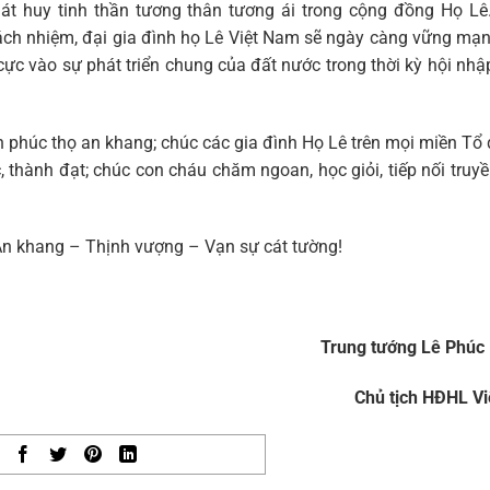
át huy tinh thần tương thân tương ái trong cộng đồng Họ Lê.
 trách nhiệm, đại gia đình họ Lê Việt Nam sẽ ngày càng vững mạ
 cực vào sự phát triển chung của đất nước trong thời kỳ hội nhậ
úc thọ an khang; chúc các gia đình Họ Lê trên mọi miền Tổ 
hành đạt; chúc con cháu chăm ngoan, học giỏi, tiếp nối truy
khang – Thịnh vượng – Vạn sự cát tường!
Trung tướng Lê Phúc
Chủ tịch HĐHL V