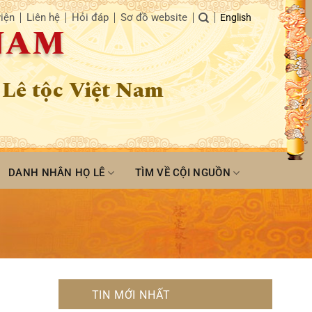
iện
Liên hệ
Hỏi đáp
Sơ đồ website
English
 NAM
 Lê tộc Việt Nam
DANH NHÂN HỌ LÊ
TÌM VỀ CỘI NGUỒN
TIN MỚI NHẤT