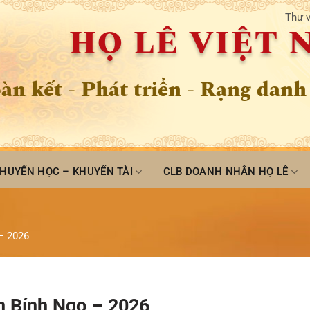
Thư v
HỌ LÊ VIỆT
àn kết - Phát triển - Rạng danh
HUYẾN HỌC – KHUYẾN TÀI
CLB DOANH NHÂN HỌ LÊ
– 2026
 Bính Ngọ – 2026