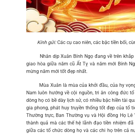
Kính gửi:
Các cụ cao niên, các bậc tiền bối, cù
Nhân dịp Xuân Bính Ngọ đang về trên khắp mọi 
giao hòa giữa năm cũ Ất Tỵ và năm mới Bính Ngọ, 
mừng năm mới tốt đẹp nhất.
Mùa Xuân là mùa của khởi đầu, của hy vọng và
Nam luôn hướng về cội nguồn, tri ân công đức tổ 
dòng họ có bề dày lịch sử, có nhiều bậc hiền tài q
gia phong, phát huy truyền thống tốt đẹp của tổ 
Thường trực, Ban Thường vụ và Hội đồng Họ Lê V
thành quả mà các thế hệ lãnh đạo tiền nhiệm đã 
giữa các tổ chức dòng họ và các chi họ trên cả n