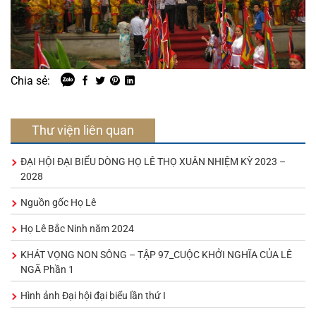
Chia sẻ:
Thư viện liên quan
ĐẠI HỘI ĐẠI BIỂU DÒNG HỌ LÊ THỌ XUÂN NHIỆM KỲ 2023 –
2028
Nguồn gốc Họ Lê
Họ Lê Bắc Ninh năm 2024
KHÁT VỌNG NON SÔNG – TẬP 97_CUỘC KHỞI NGHĨA CỦA LÊ
NGÃ Phần 1
Hình ảnh Đại hội đại biểu lần thứ I