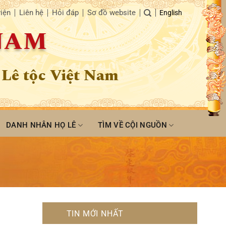
iện
Liên hệ
Hỏi đáp
Sơ đồ website
English
 NAM
 Lê tộc Việt Nam
DANH NHÂN HỌ LÊ
TÌM VỀ CỘI NGUỒN
TIN MỚI NHẤT