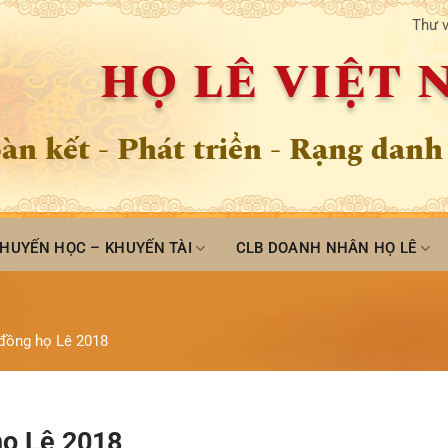
Thư v
HỌ LÊ VIỆT
àn kết - Phát triển - Rạng danh
HUYẾN HỌC – KHUYẾN TÀI
CLB DOANH NHÂN HỌ LÊ
đồng họ Lê 2018
họ Lê 2018