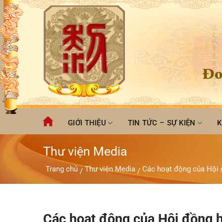
Chuyển
đến
nội
dung
Đo
GIỚI THIỆU
TIN TỨC – SỰ KIỆN
K
Thư viện Media
Trang chủ
Thư viện Media
Các hoạt động của Hội 
/
/
Các hoạt động của Hội đồng 