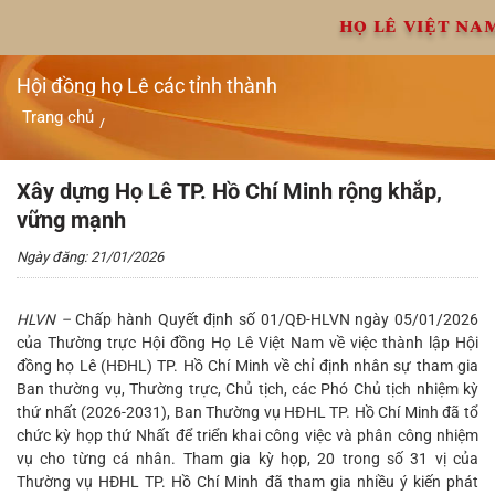
Chuyển
HỌ LÊ VIỆT NA
đến
nội
dung
Hội đồng họ Lê các tỉnh thành
Trang chủ
/
Xây dựng Họ Lê TP. Hồ Chí Minh rộng khắp, vững mạnh
Xây dựng Họ Lê TP. Hồ Chí Minh rộng khắp,
vững mạnh
Ngày đăng: 21/01/2026
HLVN –
Chấp hành Quyết định số 01/QĐ-HLVN ngày 05/01/2026
của Thường trực Hội đồng Họ Lê Việt Nam về việc thành lập Hội
đồng họ Lê (HĐHL) TP. Hồ Chí Minh về chỉ định nhân sự tham gia
Ban thường vụ, Thường trực, Chủ tịch, các Phó Chủ tịch nhiệm kỳ
thứ nhất (2026-2031), Ban Thường vụ HĐHL TP. Hồ Chí Minh đã tổ
chức kỳ họp thứ Nhất để triển khai công việc và phân công nhiệm
vụ cho từng cá nhân. Tham gia kỳ họp, 20 trong số 31 vị của
Thường vụ HĐHL TP. Hồ Chí Minh đã tham gia nhiều ý kiến phát