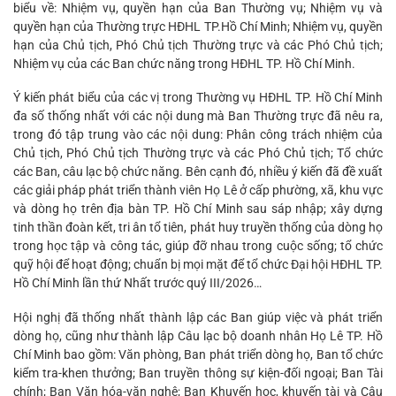
biểu về: Nhiệm vụ, quyền hạn của Ban Thường vụ; Nhiệm vụ và
quyền hạn của Thường trực HĐHL TP.Hồ Chí Minh; Nhiệm vụ, quyền
hạn của Chủ tịch, Phó Chủ tịch Thường trực và các Phó Chủ tịch;
Nhiệm vụ của các Ban chức năng trong HĐHL TP. Hồ Chí Minh.
Ý kiến phát biểu của các vị trong Thường vụ HĐHL TP. Hồ Chí Minh
đa số thống nhất với các nội dung mà Ban Thường trực đã nêu ra,
trong đó tập trung vào các nội dung: Phân công trách nhiệm của
Chủ tịch, Phó Chủ tịch Thường trực và các Phó Chủ tịch; Tổ chức
các Ban, câu lạc bộ chức năng. Bên cạnh đó, nhiều ý kiến đã đề xuất
các giải pháp phát triển thành viên Họ Lê ở cấp phường, xã, khu vực
và dòng họ trên địa bàn TP. Hồ Chí Minh sau sáp nhập; xây dựng
tinh thần đoàn kết, tri ân tổ tiên, phát huy truyền thống của dòng họ
trong học tập và công tác, giúp đỡ nhau trong cuộc sống; tổ chức
quỹ hội để hoạt động; chuẩn bị mọi mặt để tổ chức Đại hội HĐHL TP.
Hồ Chí Minh lần thứ Nhất trước quý III/2026…
Hội nghị đã thống nhất thành lập các Ban giúp việc và phát triển
dòng họ, cũng như thành lập Câu lạc bộ doanh nhân Họ Lê TP. Hồ
Chí Minh bao gồm: Văn phòng, Ban phát triển dòng họ, Ban tổ chức
kiểm tra-khen thưởng; Ban truyền thông sự kiện-đối ngoại; Ban Tài
chính; Ban Văn hóa-văn nghệ; Ban Khuyến học, khuyến tài và Câu