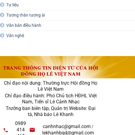
Tư liệu
Tương thân tương ái
Văn bản điều hành
Văn nghệ
TRANG THÔNG TIN ĐIỆN TỬ CỦA HỘI
ĐỒNG HỌ LÊ VIỆT NAM
Chỉ đạo nội dung: Thường trực Hội đồng Họ
Lê Việt Nam
Chỉ đạo điều hành: Phó Chủ tịch HĐHL Việt
Nam, Tiến sĩ Lê Cảnh Nhạc
Trưởng ban biên tập, Quản trị Website: Đại
tá, Nhà báo Lê Khanh
0989
canhnhac@gmail.com
/
414
lekhanhbqd@gmail.com