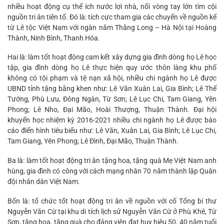
nhiều hoạt động cụ thể ích nước lợi nhà, nối vòng tay lớn tìm cội
nguồn tri ân tiên tổ. Đó là: tích cực tham gia các chuyến về nguồn kể
từ Lê tộc Việt Nam với ngàn năm Thăng Long – Hà Nội tại Hoàng
Thành, Ninh Bình, Thanh Hóa.
Hai là: làm tốt hoạt động cam kết xây dựng gia đình dòng họ Lê học
tập, gia đình dòng họ Lê thực hiện quy ước thôn làng khu phố
không có tội phạm và tệ nạn xã hội, nhiều chi ngành họ Lê được
UBND tỉnh tặng bằng khen như: Lê Văn Xuân Lai, Gia Bình; Lê Thế
Tướng, Phù Lưu, Đông Ngàn, Từ Sơn; Lê Lục Chi, Tam Giang, Yên
Phong; Lê Nho, Đại Mão, Hoài Thượng, Thuận Thành. Đại hội
khuyến học nhiệm kỳ 2016-2021 nhiều chi ngành họ Lê được báo
cáo điển hình tiêu biểu như: Lê Văn, Xuân Lai, Gia Bình; Lê Lục Chi,
Tam Giang, Yên Phong; Lê Đình, Đại Mão, Thuận Thành.
Ba là: làm tốt hoạt động tri ân tặng hoa, tặng quà Mẹ Việt Nam anh
hùng, gia đình có công với cách mạng nhân 70 năm thành lập Quân
đội nhân dân Việt Nam.
Bốn là: tổ chức tốt hoạt động tri ân về nguồn với cố Tổng bí thư
Nguyễn Văn Cừ tại khu di tích lịch sử Nguyễn Văn Cừ ở Phù Khê, Từ
Sơn, tặng hoa, tặng quà cho đảng viên đạt huy hiệu 50, 40 năm tuổi