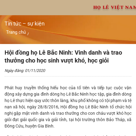
Chuyển
HỌ LÊ VIỆT NA
đến
nội
dung
Tin tức – sự kiện
Trang chủ
/
Hội đồng họ Lê Bắc Ninh: Vinh danh và trao thưởng cho học
sinh vượt khó, học giỏi
Hội đồng họ Lê Bắc Ninh: Vinh danh và trao
thưởng cho học sinh vượt khó, học giỏi
Ngày đăng: 01/11/2020
Phát huy truyền thống hiếu học của tổ tiên và tiếp tục cuộc vận
động xây dựng gia đình dòng họ Lê Bắc Ninh học tập, gia đình dòng
họ Lê thực hiện quy ước thôn làng, khu phố không có tội phạm và tệ
nạn xã hội, ngày 28/8/2016, Hội đồng họ Lê Bắc Ninh tổ chức hội
nghị gặp mặt vinh danh và trao thưởng cho con cháu vượt khó học
giỏi đạt giải quốc gia và giải tỉnh, tại hội trường thôn Bảo Tháp, xã
Đông Cứu, huyện Gia Bình.