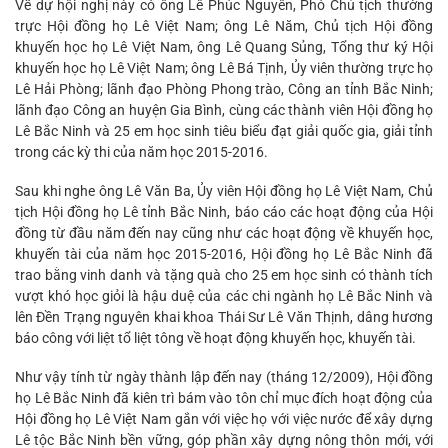
Về dự hội nghị này có ông Lê Phúc Nguyên, Phó Chủ tịch thường
trực Hội đồng họ Lê Việt Nam; ông Lê Năm, Chủ tịch Hội đồng
khuyến học họ Lê Việt Nam, ông Lê Quang Sủng, Tổng thư ký Hội
khuyến học họ Lê Việt Nam; ông Lê Bá Tịnh, Ủy viên thường trực họ
Lê Hải Phòng; lãnh đạo Phòng Phong trào, Công an tỉnh Bắc Ninh;
lãnh đạo Công an huyện Gia Bình, cùng các thành viên Hội đồng họ
Lê Bắc Ninh và 25 em học sinh tiêu biểu đạt giải quốc gia, giải tỉnh
trong các kỳ thi của năm học 2015-2016.
Sau khi nghe ông Lê Văn Ba, Ủy viên Hội đồng họ Lê Việt Nam, Chủ
tịch Hội đồng họ Lê tỉnh Bắc Ninh, báo cáo các hoạt động của Hội
đồng từ đầu năm đến nay cũng như các hoạt động về khuyến học,
khuyến tài của năm học 2015-2016, Hội đồng họ Lê Bắc Ninh đã
trao bằng vinh danh và tặng quà cho 25 em học sinh có thành tích
vượt khó học giỏi là hậu duệ của các chi ngành họ Lê Bắc Ninh và
lên Đền Trạng nguyên khai khoa Thái Sư Lê Văn Thịnh, dâng hương
báo công với liệt tổ liệt tông về hoạt động khuyến học, khuyến tài.
Như vậy tính từ ngày thành lập đến nay (tháng 12/2009), Hội đồng
họ Lê Bắc Ninh đã kiên trì bám vào tôn chỉ mục đích hoạt động của
Hội đồng họ Lê Việt Nam gắn với việc họ với việc nước để xây dựng
Lê tộc Bắc Ninh bền vững, góp phần xây dựng nông thôn mới, với