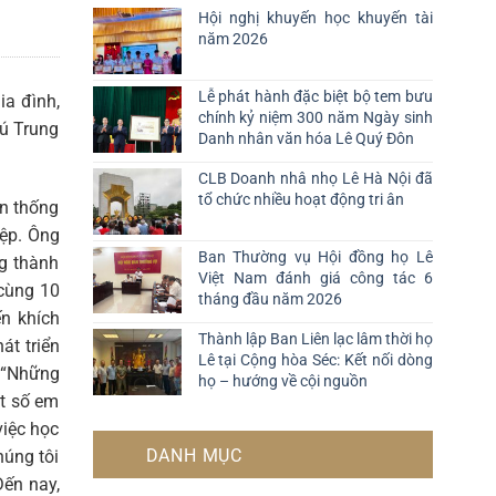
Hội nghị khuyến học khuyến tài
năm 2026
Lễ phát hành đặc biệt bộ tem bưu
ia đình,
chính kỷ niệm 300 năm Ngày sinh
hú Trung
Danh nhân văn hóa Lê Quý Đôn
CLB Doanh nhâ nhọ Lê Hà Nội đã
tổ chức nhiều hoạt động tri ân
ền thống
iệp. Ông
Ban Thường vụ Hội đồng họ Lê
ng thành
Việt Nam đánh giá công tác 6
 cùng 10
tháng đầu năm 2026
ến khích
Thành lập Ban Liên lạc lâm thời họ
át triển
Lê tại Cộng hòa Séc: Kết nối dòng
: “Những
họ – hướng về cội nguồn
ột số em
việc học
DANH MỤC
húng tôi
Đến nay,