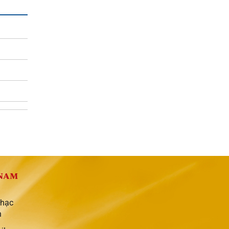
 NAM
Nhạc
h