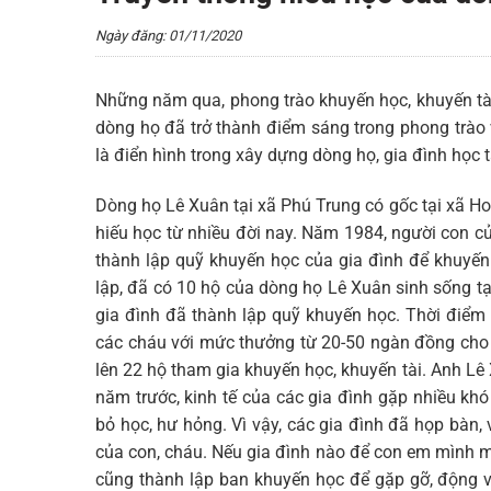
Ngày đăng: 01/11/2020
Những năm qua, phong trào khuyến học, khuyến tài
dòng họ đã trở thành điểm sáng trong phong trào 
là điển hình trong xây dựng dòng họ, gia đình học t
Dòng họ Lê Xuân tại xã Phú Trung có gốc tại xã H
hiếu học từ nhiều đời nay. Năm 1984, người con c
thành lập quỹ khuyến học của gia đình để khuyến
lập, đã có 10 hộ của dòng họ Lê Xuân sinh sống tạ
gia đình đã thành lập quỹ khuyến học. Thời điểm 
các cháu với mức thưởng từ 20-50 ngàn đồng cho c
lên 22 hộ tham gia khuyến học, khuyến tài. Anh Lê
năm trước, kinh tế của các gia đình gặp nhiều k
bỏ học, hư hỏng. Vì vậy, các gia đình đã họp bàn
của con, cháu. Nếu gia đình nào để con em mình mắ
cũng thành lập ban khuyến học để gặp gỡ, động vi