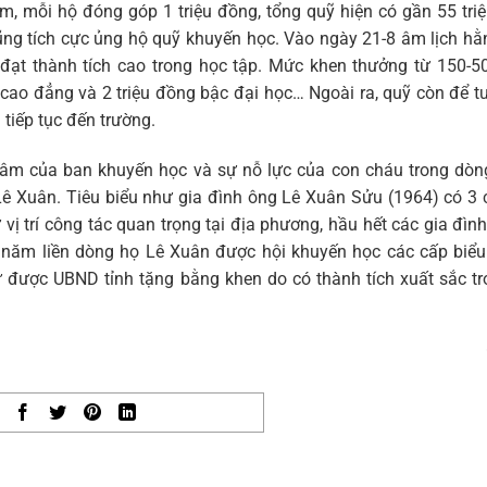
, mỗi hộ đóng góp 1 triệu đồng, tổng quỹ hiện có gần 55 tri
ũng tích cực ủng hộ quỹ khuyến học. Vào ngày 21-8 âm lịch h
đạt thành tích cao trong học tập. Mức khen thưởng từ 150-5
 cao đẳng và 2 triệu đồng bậc đại học… Ngoài ra, quỹ còn để t
tiếp tục đến trường.
 tâm của ban khuyến học và sự nỗ lực của con cháu trong dòn
ê Xuân. Tiêu biểu như gia đình ông Lê Xuân Sửu (1964) có 3 
ị trí công tác quan trọng tại địa phương, hầu hết các gia đìn
u năm liền dòng họ Lê Xuân được hội khuyến học các cấp biể
 được UBND tỉnh tặng bằng khen do có thành tích xuất sắc t