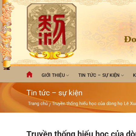
Chuyển
đến
nội
dung
Đo
GIỚI THIỆU
TIN TỨC – SỰ KIỆN
K
Tin tức – sự kiện
Trang chủ
Truyền thống hiếu học của dòng họ Lê Xu
/
Truyền thống hiếu học của d