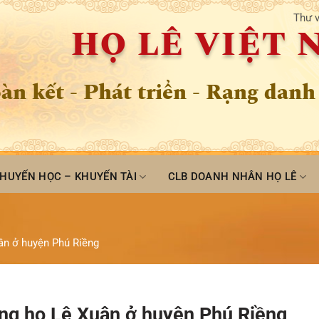
Thư v
HỌ LÊ VIỆT
àn kết - Phát triển - Rạng danh
HUYẾN HỌC – KHUYẾN TÀI
CLB DOANH NHÂN HỌ LÊ
ân ở huyện Phú Riềng
òng họ Lê Xuân ở huyện Phú Riềng