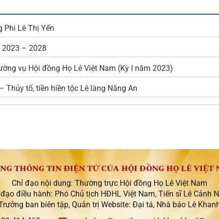
g Phi Lê Thị Yến
I 2023 – 2028
ường vụ Hội đồng Họ Lê Việt Nam (Kỳ I năm 2023)
 Thủy tổ, tiền hiền tộc Lê làng Năng An
NG THÔNG TIN ĐIỆN TỬ CỦA HỘI ĐỒNG HỌ LÊ VIỆT
Chỉ đạo nội dung: Thường trực Hội đồng Họ Lê Việt Nam
 đạo điều hành: Phó Chủ tịch HĐHL Việt Nam, Tiến sĩ Lê Cảnh 
Trưởng ban biên tập, Quản trị Website: Đại tá, Nhà báo Lê Khan