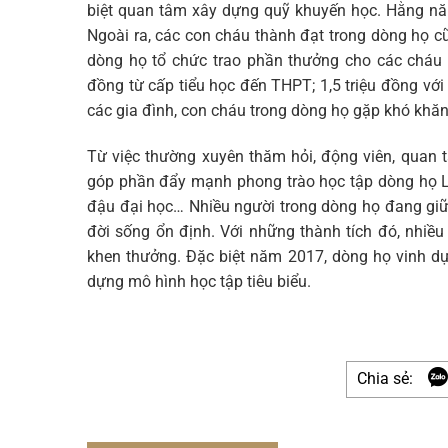
biệt quan tâm xây dựng quỹ khuyến học. Hằng năm
Ngoài ra, các con cháu thành đạt trong dòng họ c
dòng họ tổ chức trao phần thưởng cho các cháu 
đồng từ cấp tiểu học đến THPT; 1,5 triệu đồng với
các gia đình, con cháu trong dòng họ gặp khó khăn 
Từ việc thường xuyên thăm hỏi, động viên, quan
góp phần đẩy mạnh phong trào học tập dòng họ L
đậu đại học… Nhiều người trong dòng họ đang giữ v
đời sống ổn định. Với những thành tích đó, nhiề
khen thưởng. Đặc biệt năm 2017, dòng họ vinh dự
dựng mô hình học tập tiêu biểu.
Chia sẻ: