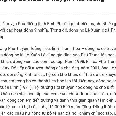
 ở huyện Phú Riềng (tỉnh Bình Phước) phát triển mạnh. Nhiều g
với các hoạt động ý nghĩa. Trong đó, dòng họ Lê Xuân ở xã P
ập.
oằng Phụ, huyện Hoằng Hóa, tỉnh Thanh Hóa – dòng họ có truy
ủa dòng họ là Lê Xuân Lễ cùng gia đình vào Phú Trung lập ngh
 khích, động viên các con học tập. Năm 1998, khi xã Phú Tru
i đây. Để tiếp nối truyền thống của cha ông, năm 2001, ông Lễ
đó, đời sống kinh tế các hộ còn khó khăn, chỉ thu đủ để khuy
on em trong họ có thành tích học tập tốt. Đến nay, dòng họ ph
 Xuân Bình (1971), Hội trưởng Hội khuyến học dòng họ cho biết
hó khăn nên việc học tập của con cháu chưa được quan tâm, m
, vận động con em đến trường và dành thời gian quan tâm đến 
c tệ nạn xã hội sẽ bị phạt từ 300-500 ngàn đồng. Đồng thời, c
ên các cháu hư hỏng từ bỏ tệ nạn xã hội, chăm chỉ học tập. 