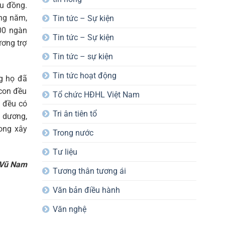
ệu đồng.
ằng năm,
Tin tức – Sự kiện
00 ngàn
Tin tức – Sự kiện
ương trợ
Tin tức – sự kiện
Tin tức hoạt động
g họ đã
con đều
Tổ chức HĐHL Việt Nam
h đều có
Tri ân tiên tổ
u dương,
rong xây
Trong nước
Tư liệu
Vũ Nam
Tương thân tương ái
Văn bản điều hành
Văn nghệ