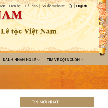
iện
Liên hệ
Hỏi đáp
Sơ đồ website
English
 NAM
 Lê tộc Việt Nam
DANH NHÂN HỌ LÊ
TÌM VỀ CỘI NGUỒN
TIN MỚI NHẤT