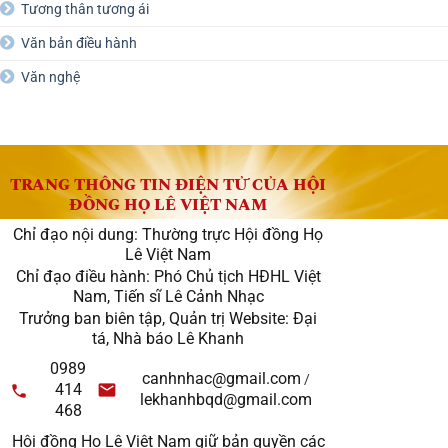
Tương thân tương ái
Văn bản điều hành
Văn nghệ
TRANG THÔNG TIN ĐIỆN TỬ CỦA HỘI
ĐỒNG HỌ LÊ VIỆT NAM
Chỉ đạo nội dung: Thường trực Hội đồng Họ
Lê Việt Nam
Chỉ đạo điều hành: Phó Chủ tịch HĐHL Việt
Nam, Tiến sĩ Lê Cảnh Nhạc
Trưởng ban biên tập, Quản trị Website: Đại
tá, Nhà báo Lê Khanh
0989
canhnhac@gmail.com
/
414
lekhanhbqd@gmail.com
468
Hội đồng Họ Lê Việt Nam giữ bản quyền các