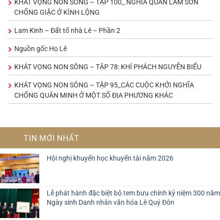
KHÁT VỌNG NON SÔNG – TẬP 100_ NGHĨA QUÂN LAM SƠN
CHỐNG GIẶC Ở KÌNH LỘNG
Lam Kinh – Đất tổ nhà Lê – Phần 2
Nguồn gốc Họ Lê
KHÁT VỌNG NON SÔNG – TẬP 78: KHÍ PHÁCH NGUYỄN BIỂU
KHÁT VỌNG NON SÔNG – TẬP 95_CÁC CUỘC KHỞI NGHĨA
CHỐNG QUÂN MINH Ở MỘT SỐ ĐỊA PHƯƠNG KHÁC
TIN MỚI NHẤT
Hội nghị khuyến học khuyến tài năm 2026
Lễ phát hành đặc biệt bộ tem bưu chính kỷ niệm 300 năm
Ngày sinh Danh nhân văn hóa Lê Quý Đôn