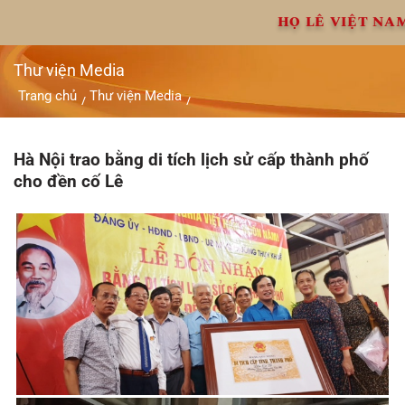
Chuyển
HỌ LÊ VIỆT NA
đến
nội
dung
Thư viện Media
Trang chủ
Thư viện Media
/
/
Hà Nội trao bằng di tích lịch sử cấp thành phố cho đền cố Lê
Hà Nội trao bằng di tích lịch sử cấp thành phố
cho đền cố Lê