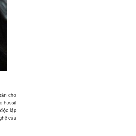
 bán cho
c Fossil
 độc lập
nghệ của