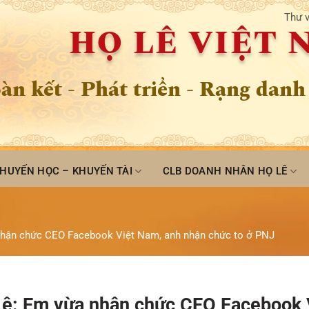
Thư v
HỌ LÊ VIỆT
àn kết - Phát triển - Rạng danh
HUYẾN HỌC – KHUYẾN TÀI
CLB DOANH NHÂN HỌ LÊ
a nhận chức CEO Facebook Việt Nam, anh nhận chức to ở PNJ
 Lê: Em vừa nhận chức CEO Facebook 