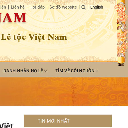
iện
Liên hệ
Hỏi đáp
Sơ đồ website
English
 NAM
 Lê tộc Việt Nam
DANH NHÂN HỌ LÊ
TÌM VỀ CỘI NGUỒN
TIN MỚI NHẤT
Việt