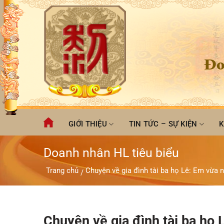
Chuyển
đến
nội
dung
Đo
GIỚI THIỆU
TIN TỨC – SỰ KIỆN
K
Doanh nhân HL tiêu biểu
Trang chủ
Chuyện về gia đình tài ba họ Lê: Em vừ
/
Chuyện về gia đình tài ba họ