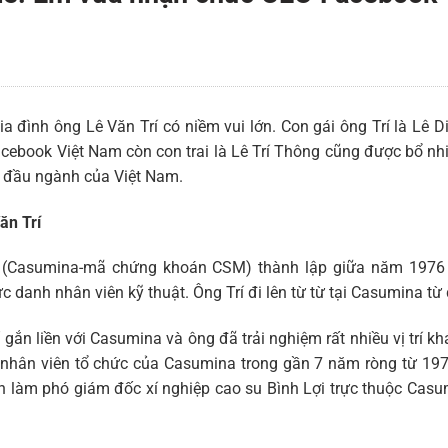
 đình ông Lê Văn Trí có niềm vui lớn. Con gái ông Trí là Lê D
ebook Việt Nam còn con trai là Lê Trí Thông cũng được bổ n
 đầu ngành của Việt Nam.
ăn Trí
 (Casumina-mã chứng khoán CSM) thành lập giữa năm 1976 
c danh nhân viên kỹ thuật. Ông Trí đi lên từ từ tại Casumina từ 
 gắn liền với Casumina và ông đã trải nghiệm rất nhiều vị trí k
làm nhân viên tổ chức của Casumina trong gần 7 năm ròng từ 19
ên làm phó giám đốc xí nghiệp cao su Bình Lợi trực thuộc Casu