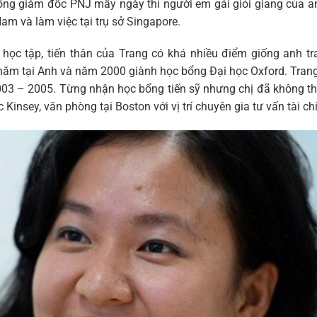
ng giám đốc PNJ mấy ngày thì người em gái giỏi giang của a
am và làm việc tại trụ sở Singapore.
ọc tập, tiến thân của Trang có khá nhiều điểm giống anh tr
năm tại Anh và năm 2000 giành học bổng Đại học Oxford. Tran
003 – 2005. Từng nhận học bổng tiến sỹ nhưng chị đã không t
insey, văn phòng tại Boston với vị trí chuyên gia tư vấn tài ch