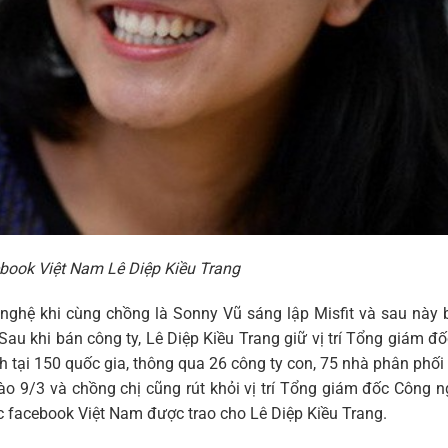
book Việt Nam Lê Diệp Kiều Trang
 nghệ khi cùng chồng là Sonny Vũ sáng lập Misfit và sau này
au khi bán công ty, Lê Diệp Kiều Trang giữ vị trí Tổng giám đố
 tại 150 quốc gia, thông qua 26 công ty con, 75 nhà phân phối
vào 9/3 và chồng chị cũng rút khỏi vị trí Tổng giám đốc Công 
c facebook Việt Nam được trao cho Lê Diệp Kiều Trang.