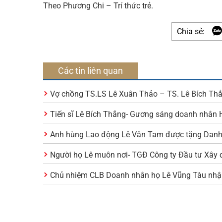
Theo Phương Chi – Trí thức trẻ.
Chia sẻ:
Các tin liên quan
Vợ chồng TS.LS Lê Xuân Thảo – TS. Lê Bích Thắ
Tiến sĩ Lê Bích Thắng- Gương sáng doanh nhân 
Anh hùng Lao động Lê Văn Tam được tặng Danh 
Người họ Lê muôn nơi- TGĐ Công ty Đầu tư Xây dự
Chủ nhiệm CLB Doanh nhân họ Lê Vũng Tàu nhận