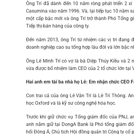
Ông Trí đã dành đến 10 năm ròng phát triển 2 xí 
Casumina vào năm 1996. Và, lại tiếp tục 10 năm s
một cấp bậc mới và ông Trí trở thành Phó Tổng g
Tiếp thị-bán hàng của công ty.
Đến năm 2013, ông Trí từ nhiệm các vị trí đang
doanh nghiệp cao su tổng hợp lâu đời và lớn bậc n
Ông Lê Minh Trí có vợ là bà Diệp Thúy Kiều và 2 
vừa được bổ nhiệm làm CEO của 2 tổ chức lớn tại V
Hai anh em tài ba nhà họ Lê: Em nhận chức CEO F
Con trai cả của ông Lê Văn Trí là Lê Trí Thông. 
học Oxford và là kỹ sư công nghệ hóa học.
Trước khi giữ chức vụ Tổng giám đốc của PNJ, a
anh nắm giữ tại DongA Bank là Phó tổng giám đốc 
hối Đông Á, Chủ tịch Hội đồng quản trị Công ty cổ