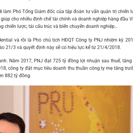
ề làm Phó Tổng Giám đốc của tập đoàn tư vấn quản trị chiến 
à giúp cho nhiều định chế tài chính và doanh nghiệp hàng đầu 
ng chiến lược, tái cấu trúc và biến chuyển doanh nghiệp…
ential và rồi là Phó chủ tịch HĐQT Công ty PNJ nhiệm kỳ 20
 21/3 và quyết định này sẽ có hiệu lực kể từ 21/4/2018.
anh. Năm 2017, PNJ đạt 725 tỷ đồng lợi nhuận sau thuế, tăn
8, công ty đặt mục tiêu doanh thu thuần công ty mẹ tăng tr
ên 882 tỷ đồng.