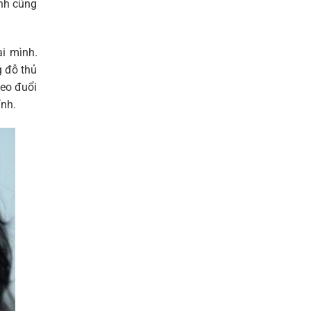
nh cũng
ai mình.
g đỗ thủ
heo đuổi
ính.