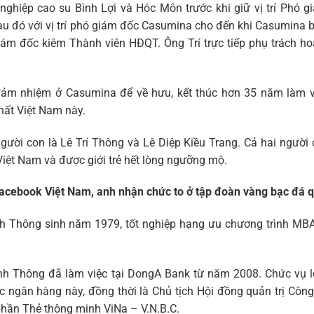
nghiệp cao su Bình Lợi và Hóc Môn trước khi giữ vị trí Phó 
au đó với vị trí phó giám đốc Casumina cho đến khi Casumina 
iám đốc kiêm Thành viên HĐQT. Ông Trí trực tiếp phụ trách h
 đảm nhiệm ở Casumina để về hưu, kết thúc hơn 35 năm làm v
hất Việt Nam này.
người con là Lê Trí Thông và Lê Diệp Kiều Trang. Cả hai người
iệt Nam và được giới trẻ hết lòng ngưỡng mộ.
acebook Việt Nam, anh nhận chức to ở tập đoàn vàng bạc đá 
Anh Thông sinh năm 1979, tốt nghiệp hạng ưu chương trình MBA
nh Thông đã làm việc tại DongA Bank từ năm 2008. Chức vụ l
ngân hàng này, đồng thời là Chủ tịch Hội đồng quản trị Công
 phần Thẻ thông minh ViNa – V.N.B.C.