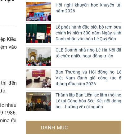
Hội nghị khuyến học khuyến tài
năm 2026
Lễ phát hành đặc biệt bộ tem bưu
chính kỷ niệm 300 năm Ngày sinh
iệp Kiều
Danh nhân văn hóa Lê Quý Đôn
hiệm vào
CLB Doanh nhâ nhọ Lê Hà Nội đã
tổ chức nhiều hoạt động tri ân
Ban Thường vụ Hội đồng họ Lê
Việt Nam đánh giá công tác 6
thì đến
tháng đầu năm 2026
đó.
Thành lập Ban Liên lạc lâm thời họ
Lê tại Cộng hòa Séc: Kết nối dòng
hác nhau
họ – hướng về cội nguồn
79-1986.
mina rồi
DANH MỤC